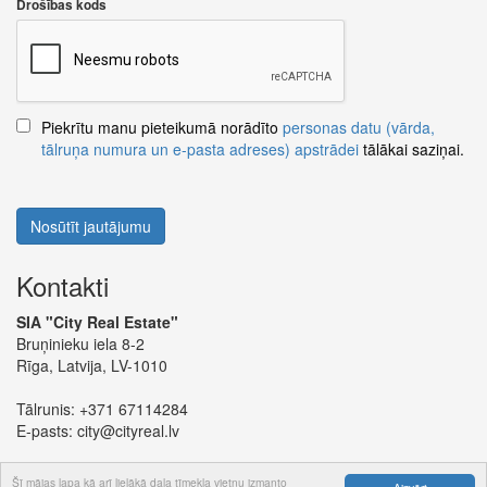
Drošības kods
Piekrītu manu pieteikumā norādīto
personas datu (vārda,
tālruņa numura un e-pasta adreses) apstrādei
tālākai saziņai.
Nosūtīt jautājumu
Kontakti
SIA "City Real Estate"
Bruņinieku iela 8-2
Rīga, Latvija, LV-1010
Tālrunis:
+371 67114284
E-pasts:
city@cityreal.lv
Šī mājas lapa kā arī lielākā daļa tīmekļa vietņu izmanto