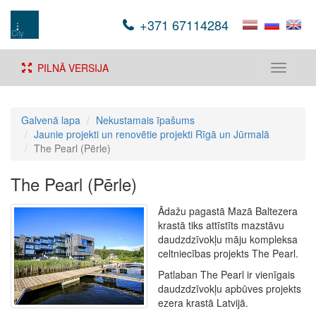
+371 67114284
PILNĀ VERSIJA
Toggle
navigati
Galvenā lapa
Nekustamais īpašums
Jaunie projekti un renovētie projekti Rīgā un Jūrmalā
The Pearl (Pērle)
The Pearl (Pērle)
Ādažu pagastā Mazā Baltezera
krastā tiks attīstīts mazstāvu
daudzdzīvokļu māju kompleksa
celtniecības projekts The Pearl.
Patlaban The Pearl ir vienīgais
daudzdzīvokļu apbūves projekts
ezera krastā Latvijā.