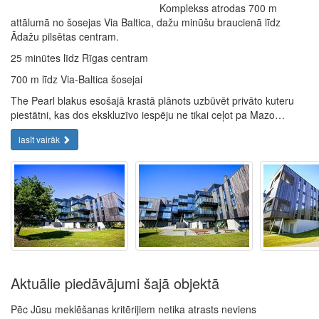
Komplekss atrodas 700 m
attālumā no šosejas Via Baltica, dažu minūšu braucienā līdz
Ādažu pilsētas centram.
25 minūtes līdz Rīgas centram
700 m līdz Via-Baltica šosejai
The Pearl blakus esošajā krastā plānots uzbūvēt privāto kuteru
piestātni, kas dos ekskluzīvo iespēju ne tikai ceļot pa Mazo…
lasīt vairāk
Aktuālie piedāvājumi šajā objektā
Pēc Jūsu meklēšanas kritērijiem netika atrasts neviens