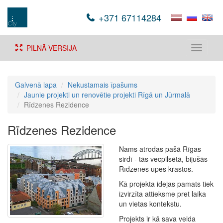
+371 67114284
PILNĀ VERSIJA
Toggle
navigati
Galvenā lapa
Nekustamais īpašums
Jaunie projekti un renovētie projekti Rīgā un Jūrmalā
Rīdzenes Rezidence
Rīdzenes Rezidence
Nams atrodas pašā Rīgas
sirdī - tās vecpilsētā, bijušās
Rīdzenes upes krastos.
Kā projekta idejas pamats tiek
izvirzīta attieksme pret laika
un vietas kontekstu.
Projekts ir kā sava veida