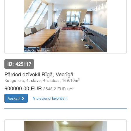
ID: 425117
Pārdod dzīvokli Rīgā, Vecrīgā
2
Kungu iela, 4. stāvs, 4 istabas, 169.10m
600000.00 EUR
2
3548.2 EUR / m
Apskatīt
pievienot favorītiem