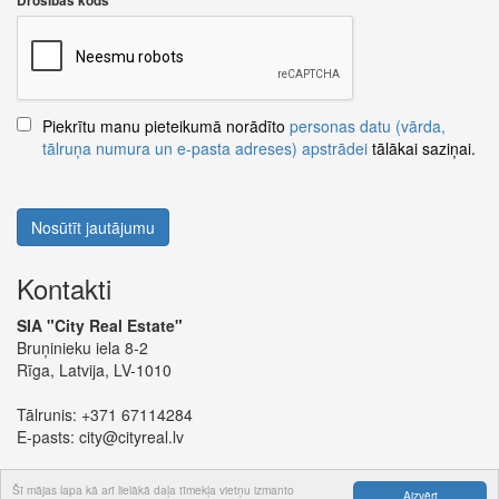
Drošības kods
Piekrītu manu pieteikumā norādīto
personas datu (vārda,
tālruņa numura un e-pasta adreses) apstrādei
tālākai saziņai.
Nosūtīt jautājumu
Kontakti
SIA "City Real Estate"
Bruņinieku iela 8-2
Rīga, Latvija, LV-1010
Tālrunis:
+371 67114284
E-pasts:
city@cityreal.lv
Šī mājas lapa kā arī lielākā daļa tīmekļa vietņu izmanto
Aizvērt