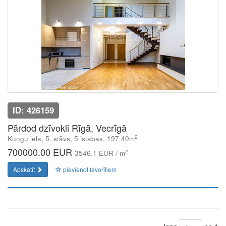
ID: 426159
Pārdod dzīvokli Rīgā, Vecrīgā
2
Kungu iela, 5. stāvs, 5 istabas, 197.40m
700000.00 EUR
2
3546.1 EUR / m
Apskatīt
pievienot favorītiem