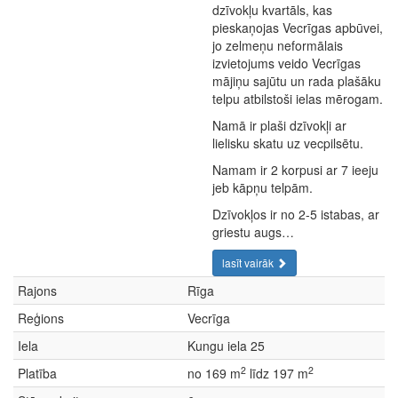
dzīvokļu kvartāls, kas
pieskaņojas Vecrīgas apbūvei,
jo zelmeņu neformālais
izvietojums veido Vecrīgas
mājiņu sajūtu un rada plašāku
telpu atbilstoši ielas mērogam.
Namā ir plaši dzīvokļi ar
lielisku skatu uz vecpilsētu.
Namam ir 2 korpusi ar 7 ieeju
jeb kāpņu telpām.
Dzīvokļos ir no 2-5 istabas, ar
griestu augs…
lasīt vairāk
Rajons
Rīga
Reģions
Vecrīga
Iela
Kungu iela 25
2
2
Platība
no 169 m
līdz 197 m