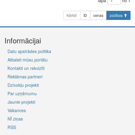
lapa
no 1
Kārtot:
ID
cenas
platības
Informācijai
Datu apstrādes politika
Atbalsti mūsu portālu
Kontakti un rekvizīti
Reklāmas partneri
Dzīvokļu projekti
Par uzņēmumu
Jaunie projekti
Vakances
NĪ ziņas
RSS