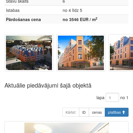
Stāvu skaits
6
Istabas
no 4 līdz 5
2
Pārdošanas cena
no 3546 EUR / m
Aktuālie piedāvājumi šajā objektā
lapa
no 1
Kārtot:
ID
cenas
platības