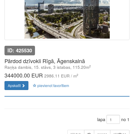
ID: 425530
Pārdod dzīvokli Rīgā, Āgenskalnā
2
Raņķa dambis, 15. stāvs, 3 istabas, 115.20m
344000.00 EUR
2
2986.11 EUR / m
Apskatīt
pievienot favorītiem
lapa
no 1