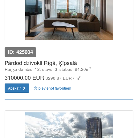
ID: 425004
Pārdod dzīvokli Rīgā, Ķīpsalā
2
Raņķa dambis, 12. stāvs, 3 istabas, 94.20m
310000.00 EUR
2
3290.87 EUR / m
Apskatīt
pievienot favorītiem