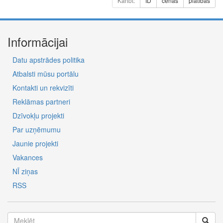
Kārtot:
ID
cenas
platības
Informācijai
Datu apstrādes politika
Atbalsti mūsu portālu
Kontakti un rekvizīti
Reklāmas partneri
Dzīvokļu projekti
Par uzņēmumu
Jaunie projekti
Vakances
NĪ ziņas
RSS