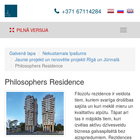
+371 67114284
PILNĀ VERSIJA
Toggle
navigati
Galvenā lapa
Nekustamais īpašums
Jaunie projekti un renovētie projekti Rīgā un Jūrmalā
Philosophers Residence
Philosophers Residence
Filozofu rezidence ir veidota
tiem, kuriem svarīga drošības
sajūta un kuri meklē mieru un
kvalitatīvu atpūtu. Tāpat arī
tas ir mājoklis tiem, kuri
izvēlas aktīvu dzīvesveidu
biznesa galvaspilsētā bez
aizspriedumiem. Rezidences