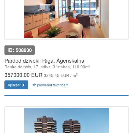
ID: 508930
Pārdod dzīvokli Rīgā, Āgenskalnā
2
Raņķa dambis, 17. stāvs, 3 istabas, 110.00m
357000.00 EUR
2
3245.45 EUR / m
Apskatīt
pievienot favorītiem