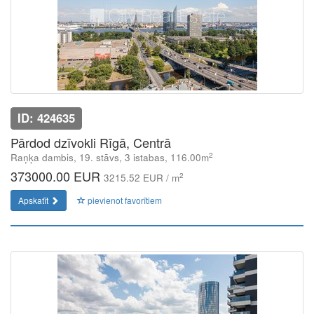
ID: 424635
Pārdod dzīvokli Rīgā, Centrā
2
Raņķa dambis, 19. stāvs, 3 istabas, 116.00m
373000.00 EUR
2
3215.52 EUR / m
Apskatīt
pievienot favorītiem