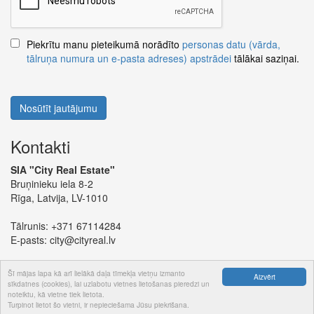
Piekrītu manu pieteikumā norādīto
personas datu (vārda,
tālruņa numura un e-pasta adreses) apstrādei
tālākai saziņai.
Nosūtīt jautājumu
Kontakti
SIA "City Real Estate"
Bruņinieku iela 8-2
Rīga, Latvija, LV-1010
Tālrunis:
+371 67114284
E-pasts:
city@cityreal.lv
Šī mājas lapa kā arī lielākā daļa tīmekļa vietņu izmanto
Aizvērt
sīkdatnes (cookies), lai uzlabotu vietnes lietošanas pieredzi un
noteiktu, kā vietne tiek lietota.
© 2024 SIA "City Real Estate"
Turpinot lietot šo vietni, ir nepieciešama Jūsu piekrišana.