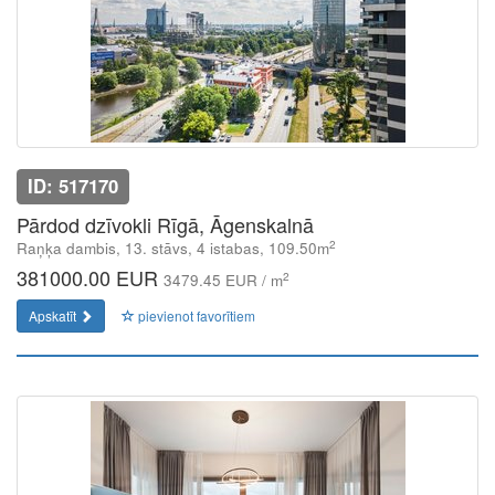
ID: 517170
Pārdod dzīvokli Rīgā, Āgenskalnā
2
Raņķa dambis, 13. stāvs, 4 istabas, 109.50m
381000.00 EUR
2
3479.45 EUR / m
Apskatīt
pievienot favorītiem