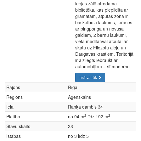
ieejas zālē atrodama
bibliotēka, kas piepildīta ar
grāmatām, atpūtas zonā ir
basketbola laukums, terases
ar pingponga un novusa
galdiem, 2 bērnu laukumi,
vieta meditatīvai atpūtai ar
skatu uz Filozofu aleju un
Daugavas krastiem. Teritorijā
ir aizliegts iebraukt ar
automobiļiem – šī moderno …
lasīt vairāk
Rajons
Rīga
Reģions
Āgenskalns
Iela
Raņķa dambis 34
2
2
Platība
no 94 m
līdz 192 m
Stāvu skaits
23
Istabas
no 3 līdz 5