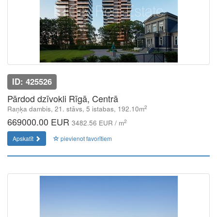
ID: 425526
Pārdod dzīvokli Rīgā, Centrā
2
Raņķa dambis, 21. stāvs, 5 istabas, 192.10m
669000.00 EUR
2
3482.56 EUR / m
Apskatīt
pievienot favorītiem