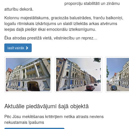
proporciju stabilitāti un zināmu
atturību dekorā.
Kolonnu majestātiskums, graciozās balustrādes, franču balkoniņi,
logailu ritmiskais izkārtojums un slaidi izliektās arkas atvērums
ieejas daļā piešķir ēkai emocionālu izteiksmīgumu.
Ēka atrodas prestižā vietā, vēstniecību un reprez…
lasīt vairāk
Aktuālie piedāvājumi šajā objektā
Pēc Jūsu meklēšanas kritērijiem netika atrasts neviens
nekustamais īpašums