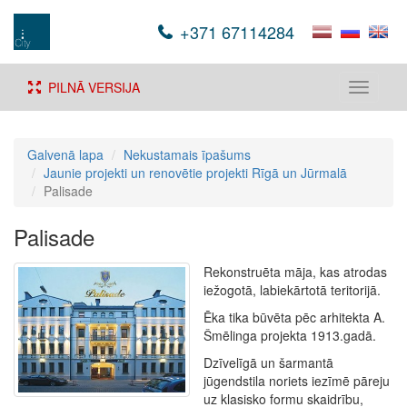
+371 67114284
PILNĀ VERSIJA
Toggle
navigati
Galvenā lapa
Nekustamais īpašums
Jaunie projekti un renovētie projekti Rīgā un Jūrmalā
Palisade
Palisade
Rekonstruēta māja, kas atrodas
iežogotā, labiekārtotā teritorijā.
Ēka tika būvēta pēc arhitekta A.
Šmēlinga projekta 1913.gadā.
Dzīvelīgā un šarmantā
jūgendstila noriets iezīmē pāreju
uz klasisko formu skaidrību,