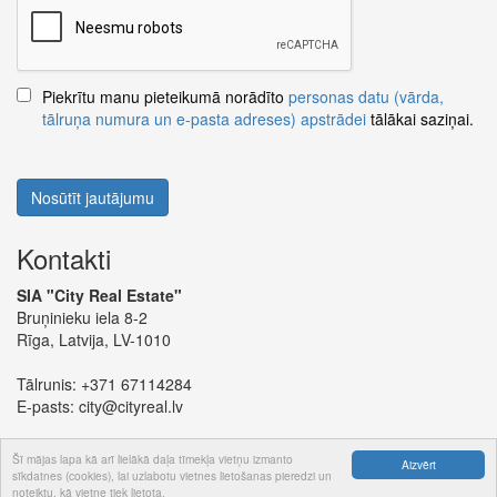
Piekrītu manu pieteikumā norādīto
personas datu (vārda,
tālruņa numura un e-pasta adreses) apstrādei
tālākai saziņai.
Nosūtīt jautājumu
Kontakti
SIA "City Real Estate"
Bruņinieku iela 8-2
Rīga, Latvija, LV-1010
Tālrunis:
+371 67114284
E-pasts:
city@cityreal.lv
Šī mājas lapa kā arī lielākā daļa tīmekļa vietņu izmanto
Aizvērt
sīkdatnes (cookies), lai uzlabotu vietnes lietošanas pieredzi un
noteiktu, kā vietne tiek lietota.
© 2024 SIA "City Real Estate"