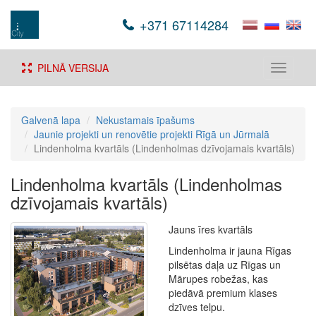
+371 67114284
PILNĀ VERSIJA
Toggle
navigati
Galvenā lapa
Nekustamais īpašums
Jaunie projekti un renovētie projekti Rīgā un Jūrmalā
Lindenholma kvartāls (Lindenholmas dzīvojamais kvartāls)
Lindenholma kvartāls (Lindenholmas
dzīvojamais kvartāls)
Jauns īres kvartāls
Lindenholma ir jauna Rīgas
pilsētas daļa uz Rīgas un
Mārupes robežas, kas
piedāvā premium klases
dzīves telpu.