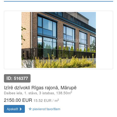
ID: 516377
Izīrē dzīvokli Rīgas rajonā, Mārupē
2
Daibes iela, 1. stāvs, 3 istabas, 138.50m
2150.00 EUR
2
15.52 EUR / m
Apskatīt
pievienot favorītiem