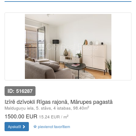
ID: 516287
Izīrē dzīvokli Rīgas rajonā, Mārupes pagastā
2
Malduguņu iela, 5. stāvs, 4 istabas, 98.40m
1500.00 EUR
2
15.24 EUR / m
Apskatīt
pievienot favorītiem