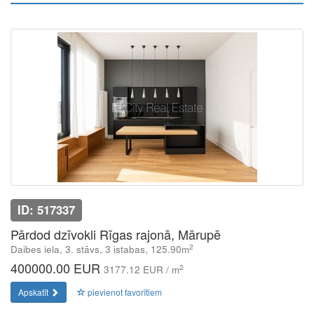
ID: 517337
Pārdod dzīvokli Rīgas rajonā, Mārupē
2
Daibes iela, 3. stāvs, 3 istabas, 125.90m
400000.00 EUR
2
3177.12 EUR / m
Apskatīt
pievienot favorītiem