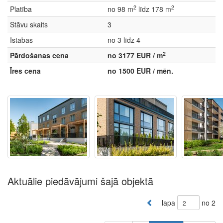
2
2
Platība
no 98 m
līdz 178 m
Stāvu skaits
3
Istabas
no 3 līdz 4
2
Pārdošanas cena
no 3177 EUR / m
Īres cena
no 1500 EUR / mēn.
Aktuālie piedāvājumi šajā objektā
lapa
no 2