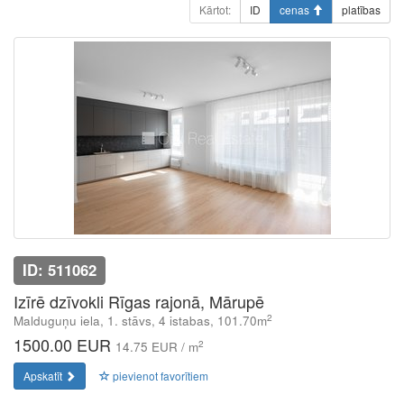
Kārtot:
ID
cenas
platības
ID: 511062
Izīrē dzīvokli Rīgas rajonā, Mārupē
2
Malduguņu iela, 1. stāvs, 4 istabas, 101.70m
1500.00 EUR
2
14.75 EUR / m
Apskatīt
pievienot favorītiem