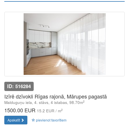
ID: 516284
Izīrē dzīvokli Rīgas rajonā, Mārupes pagastā
2
Malduguņu iela, 4. stāvs, 4 istabas, 98.70m
1500.00 EUR
2
15.2 EUR / m
Apskatīt
pievienot favorītiem