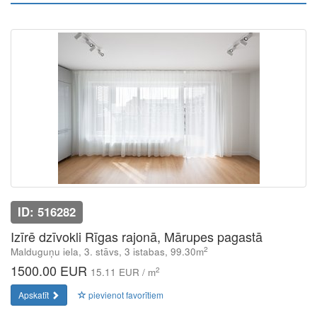
ID: 516282
Izīrē dzīvokli Rīgas rajonā, Mārupes pagastā
2
Malduguņu iela, 3. stāvs, 3 istabas, 99.30m
1500.00 EUR
2
15.11 EUR / m
Apskatīt
pievienot favorītiem