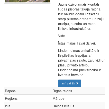
Jauns dzīvojamais kvartāls
Rīgas pieprasītākajā rajonā,
kur baudīt ideālu līdzsvaru
starp pilsētas ērtībām un zaļu
ārtelpu, kustību un mieru,
lielisku infrastruktūru.
Vide
Īstas mājas Tavai dzīvei.
Lindenholmas unikalitāte ir
lielpilsētas iespējas ar
privātmājas sajūtu, zaļu vidi un
plašu privāto ārtelpu.
Lindenholma priekšrocība ir
kvartāls brīvs no…
lasīt vairāk
Rajons
Rīgas rajons
Reģions
Mārupe
Iela
Daibes iela 31