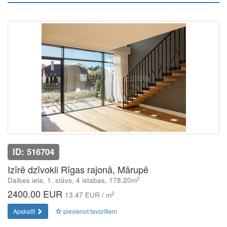
ID: 516704
Izīrē dzīvokli Rīgas rajonā, Mārupē
2
Daibes iela, 1. stāvs, 4 istabas, 178.20m
2400.00 EUR
2
13.47 EUR / m
Apskatīt
pievienot favorītiem