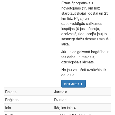
Ērtais ģeogrāfiskais
novietojums (15 km līdz
starptautiskajai lidostai un 25
km līdz Rīgai) un
daudzveidīgās satiksmes
iespējas (6 joslu šoseja,
dzelzceļš, ūdensceļš) ļauj to
sasniegt dažu desmitu minūšu
laikā.
Jūrmalas galvenā bagātība ir
tās daba un maigais,
dziedējošais klimats.
Ne jau velti šeit uzbūvēts tik
daudz a…
lasīt vairāk
Rajons
Jūrmala
Reģions
Dzintari
Iela
Ikšķiles iela 4
2
2