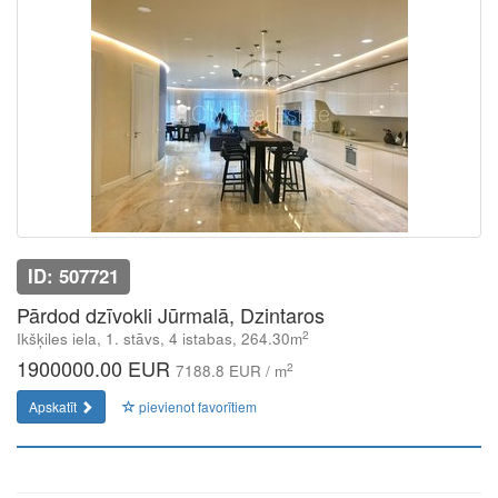
ID: 507721
Pārdod dzīvokli Jūrmalā, Dzintaros
2
Ikšķiles iela, 1. stāvs, 4 istabas, 264.30m
1900000.00 EUR
2
7188.8 EUR / m
Apskatīt
pievienot favorītiem