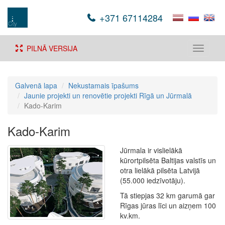
+371 67114284
PILNĀ VERSIJA
Toggle
navigati
Galvenā lapa
Nekustamais īpašums
Jaunie projekti un renovētie projekti Rīgā un Jūrmalā
Kado-Karim
Kado-Karim
Jūrmala ir vislielākā
kūrortpilsēta Baltijas valstīs un
otra lielākā pilsēta Latvijā
(55.000 iedzīvotāju).
Tā stiepjas 32 km garumā gar
Rīgas jūras līci un aizņem 100
kv.km.