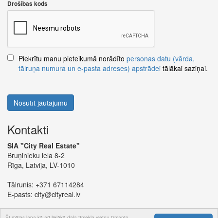
Drošības kods
Piekrītu manu pieteikumā norādīto
personas datu (vārda,
tālruņa numura un e-pasta adreses) apstrādei
tālākai saziņai.
Nosūtīt jautājumu
Kontakti
SIA "City Real Estate"
Bruņinieku iela 8-2
Rīga, Latvija, LV-1010
Tālrunis:
+371 67114284
E-pasts:
city@cityreal.lv
Šī mājas lapa kā arī lielākā daļa tīmekļa vietņu izmanto