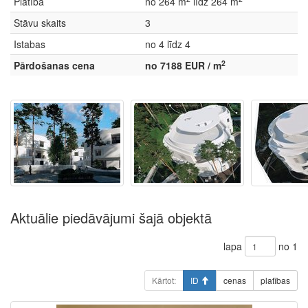
Platība
no 264 m
līdz 264 m
Stāvu skaits
3
Istabas
no 4 līdz 4
2
Pārdošanas cena
no 7188 EUR / m
Aktuālie piedāvājumi šajā objektā
lapa
no 1
Kārtot:
ID
cenas
platības