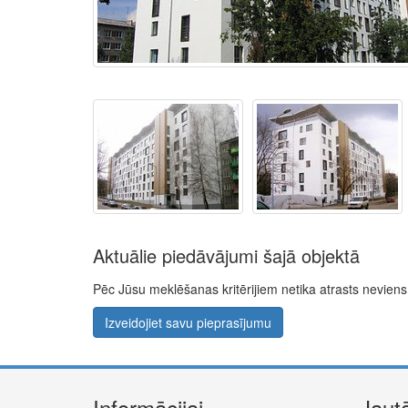
Aktuālie piedāvājumi šajā objektā
Pēc Jūsu meklēšanas kritērijiem netika atrasts nevie
Izveidojiet savu pieprasījumu
Informācijai
Jaut