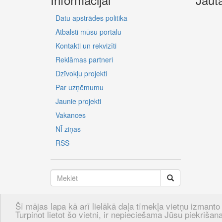
Datu apstrādes politika
Atbalsti mūsu portālu
Kontakti un rekvizīti
Reklāmas partneri
Dzīvokļu projekti
Par uzņēmumu
Jaunie projekti
Vakances
NĪ ziņas
RSS
Šī mājas lapa kā arī lielākā daļa tīmekļa vietņu izmanto 
LV
RU
EN
Turpinot lietot šo vietni, ir nepieciešama Jūsu piekrišana