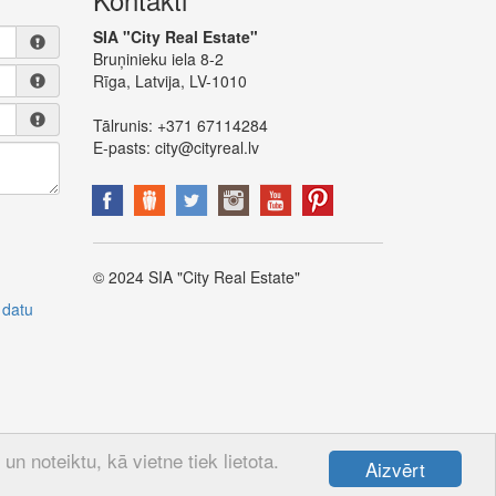
SIA "City Real Estate"
Bruņinieku iela 8-2
Rīga, Latvija, LV-1010
Tālrunis:
+371 67114284
E-pasts:
city@cityreal.lv
© 2024 SIA "City Real Estate"
 datu
n noteiktu, kā vietne tiek lietota.
Aizvērt