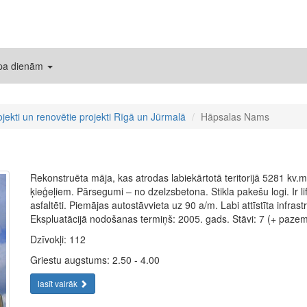
 pa dienām
ojekti un renovētie projekti Rīgā un Jūrmalā
Hāpsalas Nams
Rekonstruēta māja, kas atrodas labiekārtotā teritorijā 5281 kv.
ķieģeļiem. Pārsegumi – no dzelzsbetona. Stikla pakešu logi. Ir li
asfaltēti. Piemājas autostāvvieta uz 90 a/m. Labi attīstīta infras
Ekspluatācijā nodošanas termiņš: 2005. gads. Stāvi: 7 (+ paze
Dzīvokļi: 112
Griestu augstums: 2.50 - 4.00
lasīt vairāk