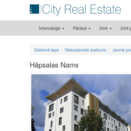
Informācijai
Pārdod
Izīrē
Izīrē
Galvenā lapa
Nekustamais īpašums
Jaunie pr
Hāpsalas Nams