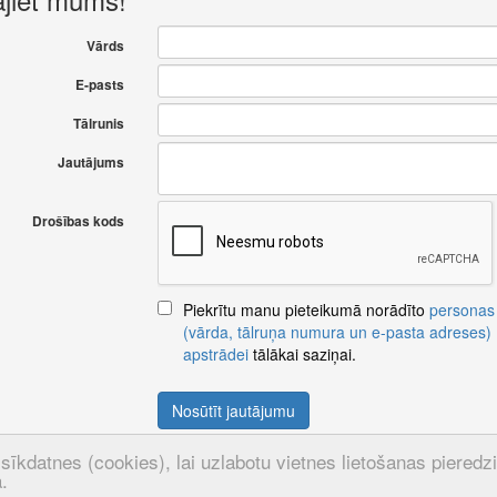
Vārds
E-pasts
Tālrunis
Jautājums
Drošības kods
Piekrītu manu pieteikumā norādīto
personas
(vārda, tālruņa numura un e-pasta adreses)
apstrādei
tālākai saziņai.
Nosūtīt jautājumu
sīkdatnes (cookies), lai uzlabotu vietnes lietošanas pieredzi u
.