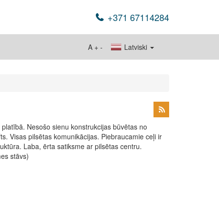
+371 67114284
A
+
-
Latviski
m platībā. Nesošo sienu konstrukcijas būvētas no
fts. Visas pilsētas komunikācijas. Piebraucamie ceļi ir
truktūra. Laba, ērta satiksme ar pilsētas centru.
mes stāvs)