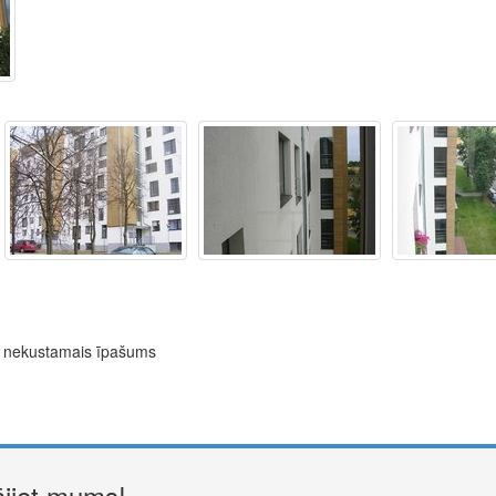
ns nekustamais īpašums
ājiet mums!