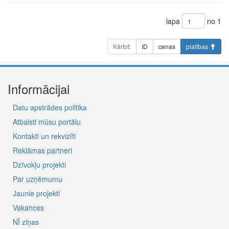
lapa
no 1
Kārtot:
ID
cenas
platības
Informācijai
Datu apstrādes politika
Atbalsti mūsu portālu
Kontakti un rekvizīti
Reklāmas partneri
Dzīvokļu projekti
Par uzņēmumu
Jaunie projekti
Vakances
NĪ ziņas