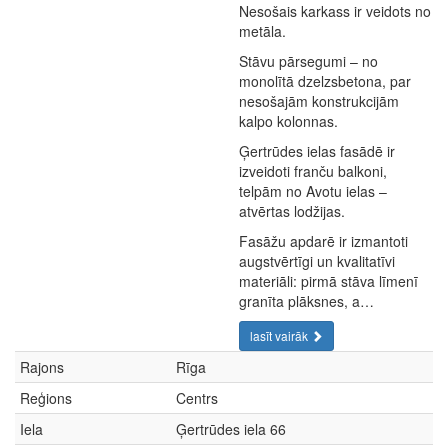
Nesošais karkass ir veidots no
metāla.
Stāvu pārsegumi – no
monolītā dzelzsbetona, par
nesošajām konstrukcijām
kalpo kolonnas.
Ģertrūdes ielas fasādē ir
izveidoti franču balkoni,
telpām no Avotu ielas –
atvērtas lodžijas.
Fasāžu apdarē ir izmantoti
augstvērtīgi un kvalitatīvi
materiāli: pirmā stāva līmenī
granīta plāksnes, a…
lasīt vairāk
Rajons
Rīga
Reģions
Centrs
Iela
Ģertrūdes iela 66