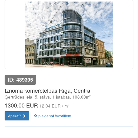
ID: 489395
Iznomā komerctelpas Rīgā, Centrā
2
Ģertrūdes iela, 5. stāvs, 1 istabas, 108.00m
1300.00 EUR
2
12.04 EUR / m
Apskatīt
pievienot favorītiem