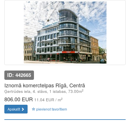
ID: 442665
Iznomā komerctelpas Rīgā, Centrā
2
Ģertrūdes iela, 4. stāvs, 1 istabas, 73.00m
806.00 EUR
2
11.04 EUR / m
Apskatīt
pievienot favorītiem