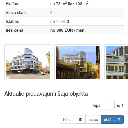
2
2
Platība
no 73 m
līdz 108 m
Stāvu skaits
5
Istabas
no 1 līdz 3
Īres cena
no 806 EUR / mēn.
Aktuālie piedāvājumi šajā objektā
lapa
no 1
Kārtot:
ID
cenas
platības