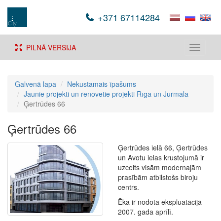
+371 67114284
PILNĀ VERSIJA
Toggle
navigati
Galvenā lapa
Nekustamais īpašums
Jaunie projekti un renovētie projekti Rīgā un Jūrmalā
Ģertrūdes 66
Ģertrūdes 66
Ģertrūdes ielā 66, Ģertrūdes
un Avotu ielas krustojumā ir
uzcelts visām modernajām
prasībām atbilstošs biroju
centrs.
Ēka ir nodota ekspluatācijā
2007. gada aprīlī.