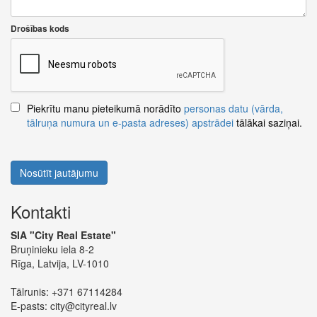
Drošības kods
Piekrītu manu pieteikumā norādīto
personas datu (vārda,
tālruņa numura un e-pasta adreses) apstrādei
tālākai saziņai.
Nosūtīt jautājumu
Kontakti
SIA "City Real Estate"
Bruņinieku iela 8-2
Rīga, Latvija, LV-1010
Tālrunis:
+371 67114284
E-pasts:
city@cityreal.lv