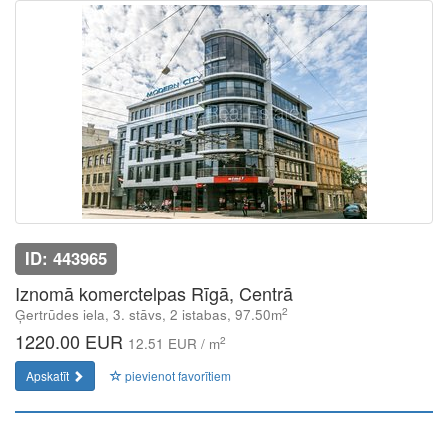
ID: 443965
Iznomā komerctelpas Rīgā, Centrā
2
Ģertrūdes iela, 3. stāvs, 2 istabas, 97.50m
1220.00 EUR
2
12.51 EUR / m
Apskatīt
pievienot favorītiem