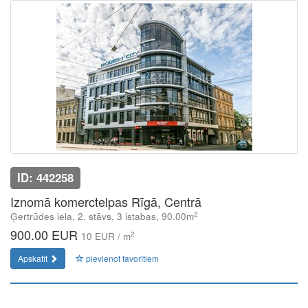
ID: 442258
Iznomā komerctelpas Rīgā, Centrā
2
Ģertrūdes iela, 2. stāvs, 3 istabas, 90.00m
900.00 EUR
2
10 EUR / m
Apskatīt
pievienot favorītiem