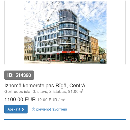
ID: 514390
Iznomā komerctelpas Rīgā, Centrā
2
Ģertrūdes iela, 3. stāvs, 2 istabas, 91.00m
1100.00 EUR
2
12.09 EUR / m
Apskatīt
pievienot favorītiem