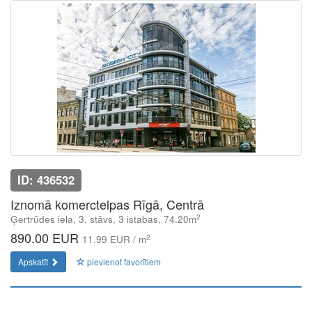
ID: 436532
Iznomā komerctelpas Rīgā, Centrā
2
Ģertrūdes iela, 3. stāvs, 3 istabas, 74.20m
890.00 EUR
2
11.99 EUR / m
Apskatīt
pievienot favorītiem