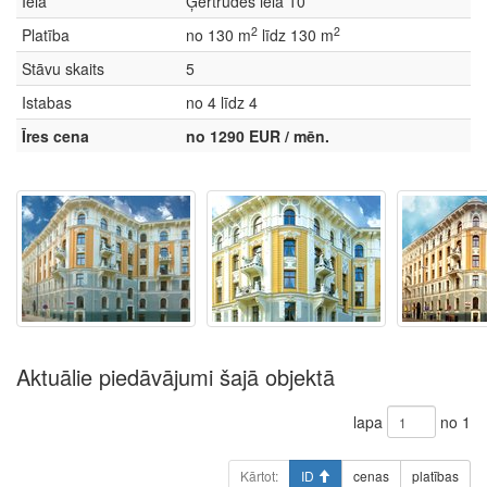
Iela
Ģertrūdes iela 10
2
2
Platība
no 130 m
līdz 130 m
Stāvu skaits
5
Istabas
no 4 līdz 4
Īres cena
no 1290 EUR / mēn.
Aktuālie piedāvājumi šajā objektā
lapa
no 1
Kārtot:
ID
cenas
platības