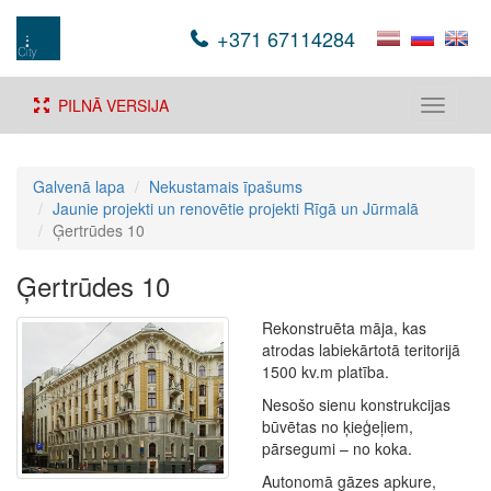
+371 67114284
PILNĀ VERSIJA
Toggle
navigati
Galvenā lapa
Nekustamais īpašums
Jaunie projekti un renovētie projekti Rīgā un Jūrmalā
Ģertrūdes 10
Ģertrūdes 10
Rekonstruēta māja, kas
atrodas labiekārtotā teritorijā
1500 kv.m platība.
Nesošo sienu konstrukcijas
būvētas no ķieģeļiem,
pārsegumi – no koka.
Autonomā gāzes apkure,