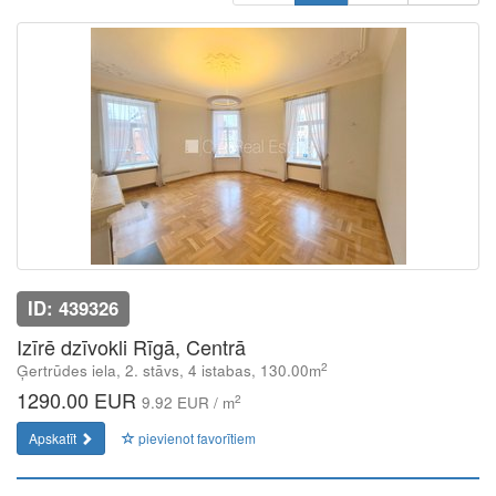
ID: 439326
Izīrē dzīvokli Rīgā, Centrā
2
Ģertrūdes iela, 2. stāvs, 4 istabas, 130.00m
1290.00 EUR
2
9.92 EUR / m
Apskatīt
pievienot favorītiem