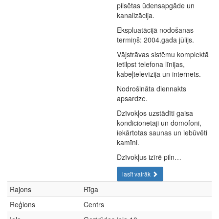
pilsētas ūdensapgāde un
kanalizācija.
Ekspluatācijā nodošanas
termiņš: 2004.gada jūlijs.
Vājstrāvas sistēmu komplektā
ietilpst telefona līnijas,
kabeļtelevīzija un internets.
Nodrošināta diennakts
apsardze.
Dzīvokļos uzstādīti gaisa
kondicionētāji un domofoni,
iekārtotas saunas un iebūvēti
kamīni.
Dzīvokļus izīrē piln…
lasīt vairāk
Rajons
Rīga
Reģions
Centrs