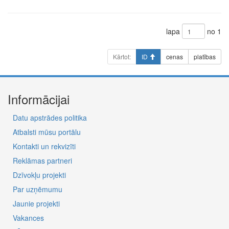
lapa
no 1
Kārtot:
ID
cenas
platības
Informācijai
Datu apstrādes politika
Atbalsti mūsu portālu
Kontakti un rekvizīti
Reklāmas partneri
Dzīvokļu projekti
Par uzņēmumu
Jaunie projekti
Vakances