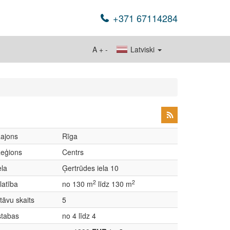
+371 67114284
A
+
-
Latviski
ajons
Rīga
eģions
Centrs
ela
Ģertrūdes iela 10
2
2
latība
no 130 m
līdz 130 m
tāvu skaits
5
stabas
no 4 līdz 4