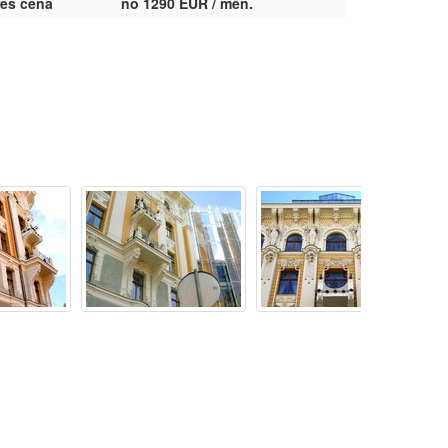
res cena
no 1290 EUR / mēn.