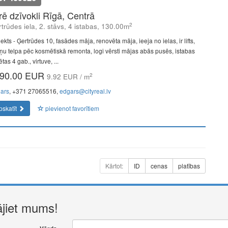
īrē dzīvokli Rīgā, Centrā
2
trūdes iela, 2. stāvs, 4 istabas, 130.00m
ekts - Ģertrūdes 10, fasādes māja, renovēta māja, ieeja no ielas, ir lifts,
ņu telpa pēc kosmētiskā remonta, logi vērsti mājas abās pusēs, istabas
ētas 4 gab., virtuve, ...
90.00 EUR
2
9.92 EUR / m
ars
, +371 27065516,
edgars@cityreal.lv
pskatīt
pievienot favorītiem
Kārtot:
ID
cenas
platības
ājiet mums!