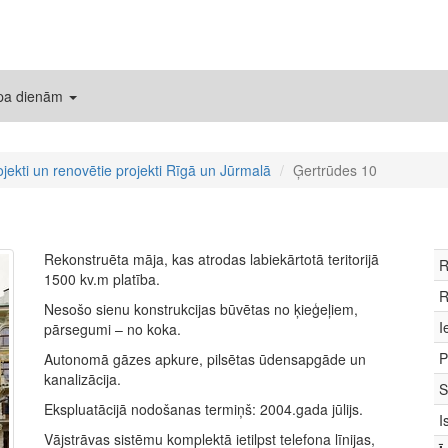
 pa dienām
ojekti un renovētie projekti Rīgā un Jūrmalā
Ģertrūdes 10
Rekonstruēta māja, kas atrodas labiekārtotā teritorijā
R
1500 kv.m platība.
R
Nesošo sienu konstrukcijas būvētas no ķieģeļiem,
I
pārsegumi – no koka.
P
Autonomā gāzes apkure, pilsētas ūdensapgāde un
kanalizācija.
S
Ekspluatācijā nodošanas termiņš: 2004.gada jūlijs.
I
Vājstrāvas sistēmu komplektā ietilpst telefona līnijas,