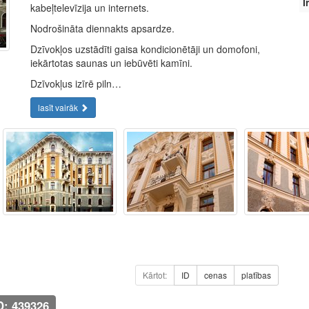
Ī
kabeļtelevīzija un internets.
Nodrošināta diennakts apsardze.
Dzīvokļos uzstādīti gaisa kondicionētāji un domofoni,
iekārtotas saunas un iebūvēti kamīni.
Dzīvokļus izīrē piln…
lasīt vairāk
Kārtot:
ID
cenas
platības
D: 439326