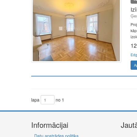
Iz
Ģer
Proj
kāp
izol
12
Edg
A
lapa
no 1
Informācijai
Jaut
Datu apstrādes politika