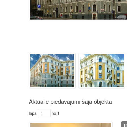
Aktuālie piedāvājumi šajā objektā
lapa
no 1
I