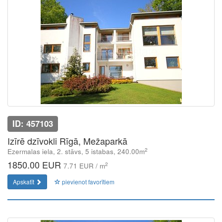
ID: 457103
Izīrē dzīvokli Rīgā, Mežaparkā
2
Ezermalas iela, 2. stāvs, 5 istabas, 240.00m
1850.00 EUR
2
7.71 EUR / m
Apskatīt
pievienot favorītiem