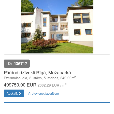
ID: 436717
Pārdod dzīvokli Rīgā, Mežaparkā
2
Ezermalas iela, 2. stāvs, 5 istabas, 240.00m
499750.00 EUR
2
2082.29 EUR / m
Apskatīt
pievienot favorītiem