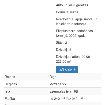
Auto un laivu garāžas.
Bērnu laukums.
Norobežota, apgaismota un
labiekārtota teritorija.
Ekspluatācijā nodošanas
termiņš: 2002. gads.
Stāvi: 3
Dzīvokļi: 5
Dzīvokļu platība: 90.00 -
222.00 m²
lasīt vairāk
Rajons
Rīga
Reģions
Mežaparks
Iela
Ezermalas iela 18B
2
2
Platība
no 240 m
līdz 240 m