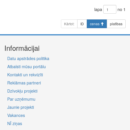
lapa
no 1
Kārtot:
ID
cenas
platības
Informācijai
Datu apstrādes politika
Atbalsti mūsu portālu
Kontakti un rekvizīti
Reklāmas partneri
Dzīvokļu projekti
Par uzņēmumu
Jaunie projekti
Vakances
NĪ ziņas