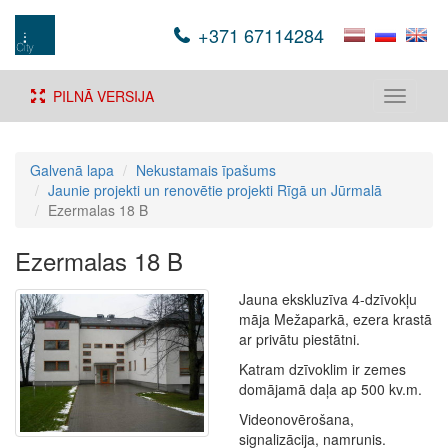
+371 67114284
PILNĀ VERSIJA
Toggle
navigati
Galvenā lapa
Nekustamais īpašums
Jaunie projekti un renovētie projekti Rīgā un Jūrmalā
Ezermalas 18 B
Ezermalas 18 B
Jauna ekskluzīva 4-dzīvokļu
māja Mežaparkā, ezera krastā
ar privātu piestātni.
Katram dzīvoklim ir zemes
domājamā daļa ap 500 kv.m.
Videonovērošana,
signalizācija, namrunis.