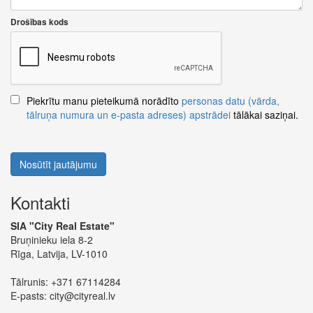
Drošības kods
Piekrītu manu pieteikumā norādīto
personas datu (vārda,
tālruņa numura un e-pasta adreses) apstrādei
tālākai saziņai.
Nosūtīt jautājumu
Kontakti
SIA "City Real Estate"
Bruņinieku iela 8-2
Rīga, Latvija, LV-1010
Tālrunis:
+371 67114284
E-pasts:
city@cityreal.lv