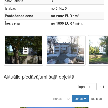
Stāvu skaits
3
Istabas
no 5 līdz 5
2
Pārdošanas cena
no 2082 EUR / m
Īres cena
no 1850 EUR / mēn.
Aktuālie piedāvājumi šajā objektā
lapa
no 1
Kārtot:
ID
cenas
platības