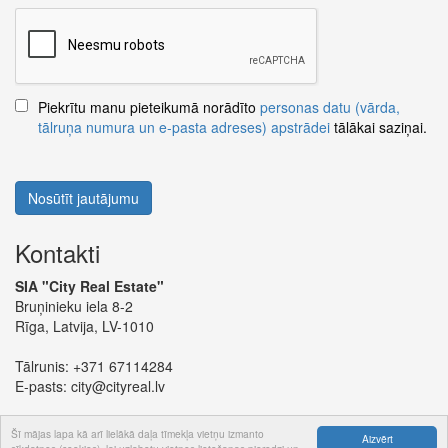
Piekrītu manu pieteikumā norādīto
personas datu (vārda,
tālruņa numura un e-pasta adreses) apstrādei
tālākai saziņai.
Nosūtīt jautājumu
Kontakti
SIA "City Real Estate"
Bruņinieku iela 8-2
Rīga, Latvija, LV-1010
Tālrunis:
+371 67114284
E-pasts:
city@cityreal.lv
Šī mājas lapa kā arī lielākā daļa tīmekļa vietņu izmanto
Aizvērt