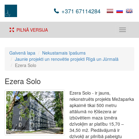
+371 67114284
PILNĀ VERSIJA
Toggle
navigati
Galvenā lapa
Nekustamais īpašums
Jaunie projekti un renovētie projekti Rīgā un Jūrmalā
Ezera Solo
Ezera Solo
Ezera Solo - ir jauns,
rekonstruēts projekts Mežaparka
apkaimē tikai 500 metru
attālumā no Ķīšezera ar
izbūvētiem maza izmēra
dzīvokļim ar platību 15,70 –
34,50 m2. Piedāvājumā ir
dzīvokļi ar pilnībā pabeigtu