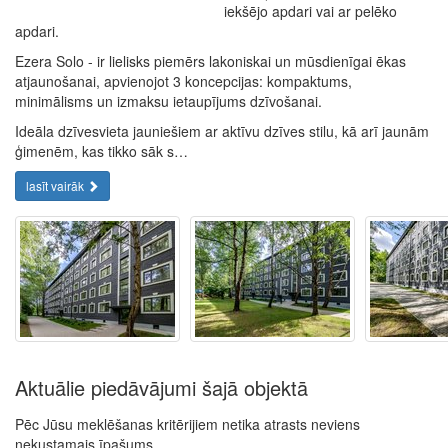
iekšējo apdari vai ar pelēko
apdari.
Ezera Solo - ir lielisks piemērs lakoniskai un mūsdienīgai ēkas
atjaunošanai, apvienojot 3 koncepcijas: kompaktums,
minimālisms un izmaksu ietaupījums dzīvošanai.
Ideāla dzīvesvieta jauniešiem ar aktīvu dzīves stilu, kā arī jaunām
ģimenēm, kas tikko sāk s…
lasīt vairāk
Aktuālie piedāvājumi šajā objektā
Pēc Jūsu meklēšanas kritērijiem netika atrasts neviens
nekustamais īpašums