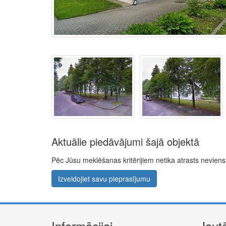
Aktuālie piedāvājumi šajā objektā
Pēc Jūsu meklēšanas kritērijiem netika atrasts nevie
Izveidojiet savu pieprasījumu
Informācijai
Jaut