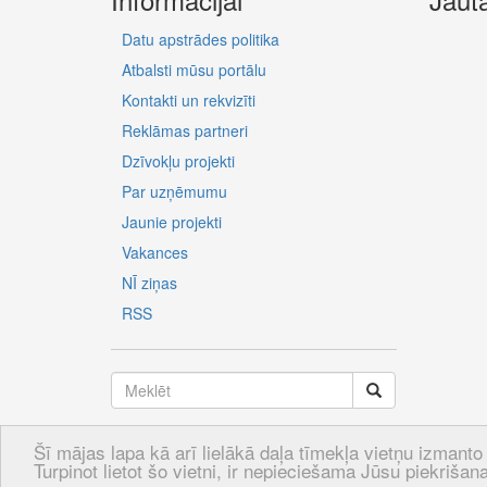
Datu apstrādes politika
Atbalsti mūsu portālu
Kontakti un rekvizīti
Reklāmas partneri
Dzīvokļu projekti
Par uzņēmumu
Jaunie projekti
Vakances
NĪ ziņas
RSS
Šī mājas lapa kā arī lielākā daļa tīmekļa vietņu izmanto 
LV
RU
EN
Turpinot lietot šo vietni, ir nepieciešama Jūsu piekrišana