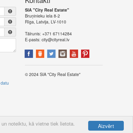
SIA "City Real Estate"
Bruņinieku iela 8-2
Rīga, Latvija, LV-1010
Tālrunis:
+371 67114284
E-pasts:
city@cityreal.lv
© 2024 SIA "City Real Estate"
 datu
n noteiktu, kā vietne tiek lietota.
Aizvērt