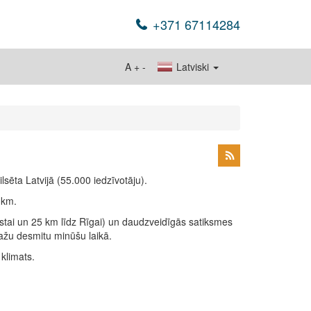
+371 67114284
A
+
-
Latviski
pilsēta Latvijā (55.000 iedzīvotāju).
.km.
dostai un 25 km līdz Rīgai) un daudzveidīgās satiksmes
dažu desmitu minūšu laikā.
klimats.