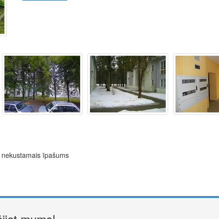
ns nekustamais īpašums
ājiet mums!