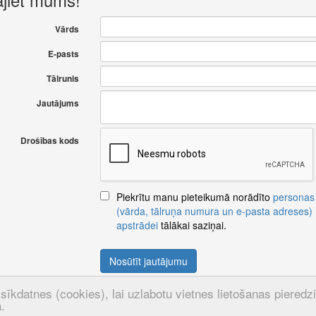
Vārds
E-pasts
Tālrunis
Jautājums
Drošības kods
Piekrītu manu pieteikumā norādīto
personas
(vārda, tālruņa numura un e-pasta adreses)
apstrādei
tālākai saziņai.
Nosūtīt jautājumu
sīkdatnes (cookies), lai uzlabotu vietnes lietošanas pieredzi u
.