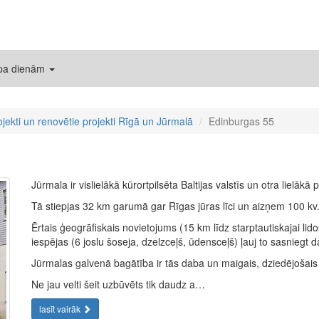
 pa dienām
ojekti un renovētie projekti Rīgā un Jūrmalā
Edinburgas 55
Jūrmala ir vislielākā kūrortpilsēta Baltijas valstīs un otra lielākā 
Tā stiepjas 32 km garumā gar Rīgas jūras līci un aizņem 100 kv
Ērtais ģeogrāfiskais novietojums (15 km līdz starptautiskajai li
iespējas (6 joslu šoseja, dzelzceļš, ūdensceļš) ļauj to sasniegt 
Jūrmalas galvenā bagātība ir tās daba un maigais, dziedējošais 
Ne jau velti šeit uzbūvēts tik daudz a…
lasīt vairāk