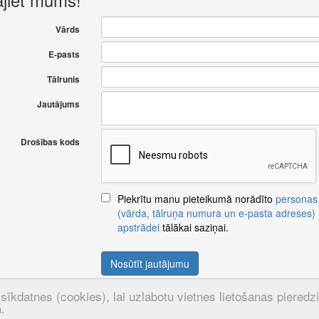
Vārds
E-pasts
Tālrunis
Jautājums
Drošības kods
Piekrītu manu pieteikumā norādīto
personas
(vārda, tālruņa numura un e-pasta adreses)
apstrādei
tālākai saziņai.
Nosūtīt jautājumu
sīkdatnes (cookies), lai uzlabotu vietnes lietošanas pieredzi u
.