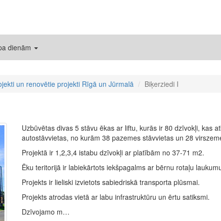
 pa dienām
ojekti un renovētie projekti Rīgā un Jūrmalā
Biķerziedi I
Uzbūvētas divas 5 stāvu ēkas ar liftu, kurās ir 80 dzīvokļi, kas
autostāvvietas, no kurām 38 pazemes stāvvietas un 28 virszeme
Projektā ir 1,2,3,4 istabu dzīvokļi ar platībām no 37-71 m2.
Ēku teritorijā ir labiekārtots iekšpagalms ar bērnu rotaļu laukum
Projekts ir lieliski izvietots sabiedriskā transporta plūsmai.
Projekts atrodas vietā ar labu infrastruktūru un ērtu satiksmi.
Dzīvojamo m…