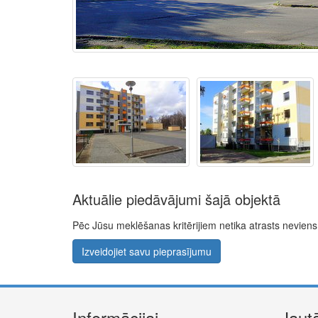
Aktuālie piedāvājumi šajā objektā
Pēc Jūsu meklēšanas kritērijiem netika atrasts nevie
Izveidojiet savu pieprasījumu
Informācijai
Jaut