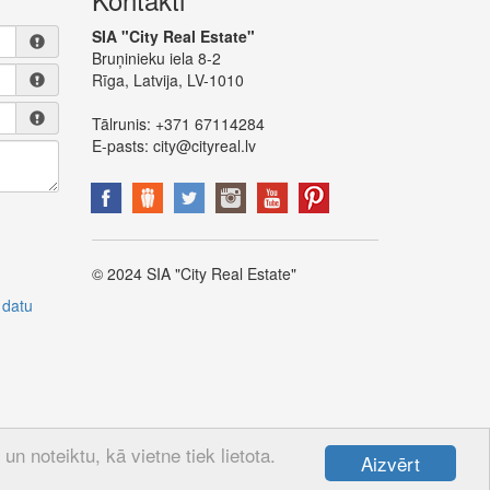
SIA "City Real Estate"
Bruņinieku iela 8-2
Rīga, Latvija, LV-1010
Tālrunis:
+371 67114284
E-pasts:
city@cityreal.lv
© 2024 SIA "City Real Estate"
 datu
n noteiktu, kā vietne tiek lietota.
Aizvērt