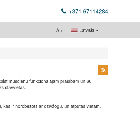
+371 67114284
A
+
-
Latviski
 atbilst mūsdienu funkcionālajām prasībām un 66
s stāvvietas.
u, kas ir norobežots ar dzīvžogu, un atpūtas vietām.