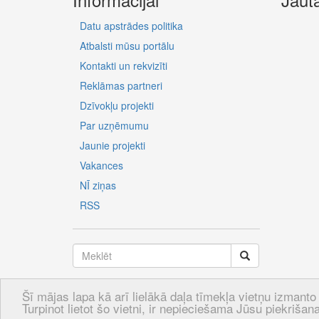
Datu apstrādes politika
Atbalsti mūsu portālu
Kontakti un rekvizīti
Reklāmas partneri
Dzīvokļu projekti
Par uzņēmumu
Jaunie projekti
Vakances
NĪ ziņas
RSS
Šī mājas lapa kā arī lielākā daļa tīmekļa vietņu izmanto 
LV
RU
EN
Turpinot lietot šo vietni, ir nepieciešama Jūsu piekrišana