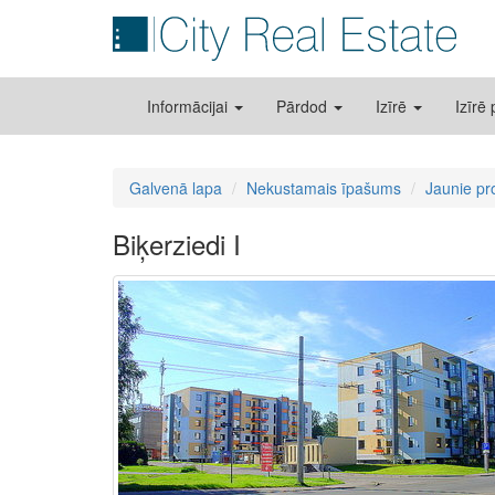
Informācijai
Pārdod
Izīrē
Izīrē
Galvenā lapa
Nekustamais īpašums
Jaunie pr
Biķerziedi I