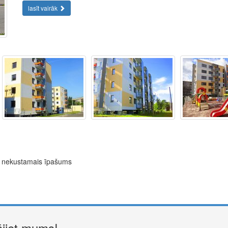
lasīt vairāk
ns nekustamais īpašums
ājiet mums!