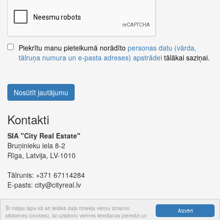
Piekrītu manu pieteikumā norādīto
personas datu (vārda,
tālruņa numura un e-pasta adreses) apstrādei
tālākai saziņai.
Nosūtīt jautājumu
Kontakti
SIA "City Real Estate"
Bruņinieku iela 8-2
Rīga, Latvija, LV-1010
Tālrunis:
+371 67114284
E-pasts:
city@cityreal.lv
Šī mājas lapa kā arī lielākā daļa tīmekļa vietņu izmanto
Aizvērt
sīkdatnes (cookies), lai uzlabotu vietnes lietošanas pieredzi un