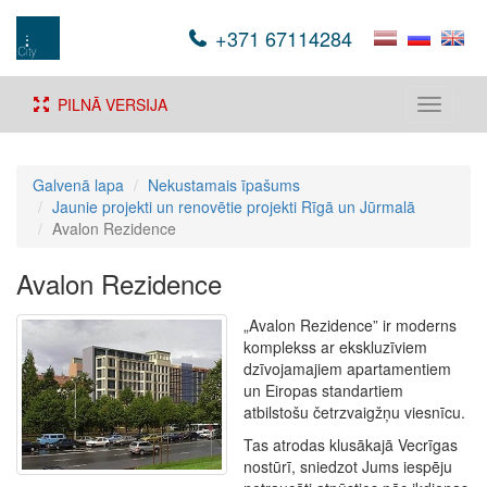
+371 67114284
PILNĀ VERSIJA
Toggle
navigati
Galvenā lapa
Nekustamais īpašums
Jaunie projekti un renovētie projekti Rīgā un Jūrmalā
Avalon Rezidence
Avalon Rezidence
„Avalon Rezidence” ir moderns
komplekss ar ekskluzīviem
dzīvojamajiem apartamentiem
un Eiropas standartiem
atbilstošu četrzvaigžņu viesnīcu.
Tas atrodas klusākajā Vecrīgas
nostūrī, sniedzot Jums iespēju