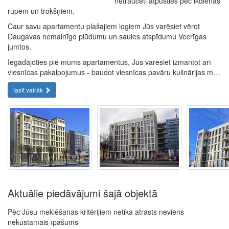
netraucēti atpūsties pēc ikdienas
rūpēm un trokšņiem.
Caur savu apartamentu plašajiem logiem Jūs varēsiet vērot
Daugavas nemainīgo plūdumu un saules atspīdumu Vecrīgas
jumtos.
Iegādājoties pie mums apartamentus, Jūs varēsiet izmantot arī
viesnīcas pakalpojumus - baudot viesnīcas pavāru kulinārijas m…
lasīt vairāk
Aktuālie piedāvājumi šajā objektā
Pēc Jūsu meklēšanas kritērijiem netika atrasts neviens
nekustamais īpašums