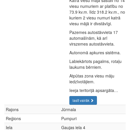
Katra viesu māja sastāv no 14
viesu numuriem ar platību no
73.9 kv.m. līdz 318.2 kv.m., no
kuriem 2 viesu numuri katrā
viesu mājā ir divstāvīgi.
Pazemes autostāvvieta 17
automašīnām, kā arī
virszemes autostāvvieta.
Autonomā apkures sistēma.
Labiekārtots pagalms, rotaļu
laukums bērniem.
Atpūtas zona viesu māju
iedzīvotājiem.
Ieeja teritorijā apsargāta…
lasīt vairāk
Rajons
Jūrmala
Reģions
Pumpuri
Iela
Gaujas iela 4