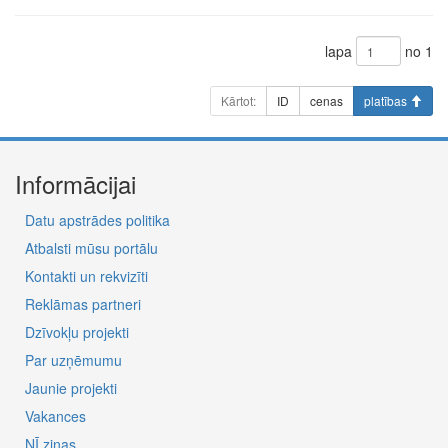
lapa
no 1
Kārtot:
ID
cenas
platības
Informācijai
Datu apstrādes politika
Atbalsti mūsu portālu
Kontakti un rekvizīti
Reklāmas partneri
Dzīvokļu projekti
Par uzņēmumu
Jaunie projekti
Vakances
NĪ ziņas