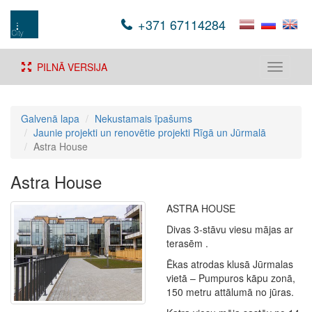
+371 67114284
PILNĀ VERSIJA
Toggle
navigati
Galvenā lapa
Nekustamais īpašums
Jaunie projekti un renovētie projekti Rīgā un Jūrmalā
Astra House
Astra House
ASTRA HOUSE
Divas 3-stāvu viesu mājas ar
terasēm .
Ēkas atrodas klusā Jūrmalas
vietā – Pumpuros kāpu zonā,
150 metru attālumā no jūras.