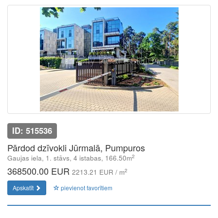
ID: 515536
Pārdod dzīvokli Jūrmalā, Pumpuros
2
Gaujas iela, 1. stāvs, 4 istabas, 166.50m
368500.00 EUR
2
2213.21 EUR / m
Apskatīt
pievienot favorītiem