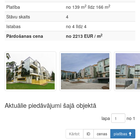
2
2
Platība
no 139 m
līdz 166 m
Stāvu skaits
4
Istabas
no 4 līdz 4
2
Pārdošanas cena
no 2213 EUR / m
Aktuālie piedāvājumi šajā objektā
lapa
no 1
Kārtot:
ID
cenas
platības