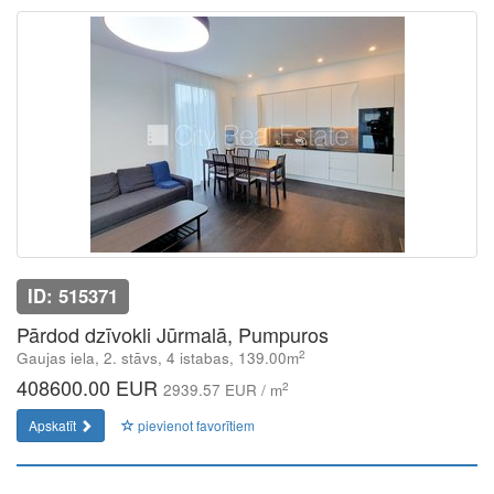
ID: 515371
Pārdod dzīvokli Jūrmalā, Pumpuros
2
Gaujas iela, 2. stāvs, 4 istabas, 139.00m
408600.00 EUR
2
2939.57 EUR / m
Apskatīt
pievienot favorītiem