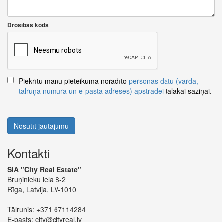
Drošības kods
Piekrītu manu pieteikumā norādīto
personas datu (vārda,
tālruņa numura un e-pasta adreses) apstrādei
tālākai saziņai.
Nosūtīt jautājumu
Kontakti
SIA "City Real Estate"
Bruņinieku iela 8-2
Rīga, Latvija, LV-1010
Tālrunis:
+371 67114284
E-pasts:
city@cityreal.lv