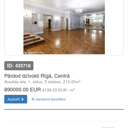
ID: 435718
Pārdod dzīvokli Rīgā, Centrā
2
Ausekļa iela, 1. stāvs, 5 istabas, 215.00m
890000.00 EUR
2
4139.53 EUR / m
Apskatīt
pievienot favorītiem