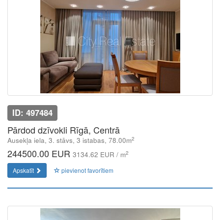
ID: 497484
Pārdod dzīvokli Rīgā, Centrā
2
Ausekļa iela, 3. stāvs, 3 istabas, 78.00m
244500.00 EUR
2
3134.62 EUR / m
Apskatīt
pievienot favorītiem