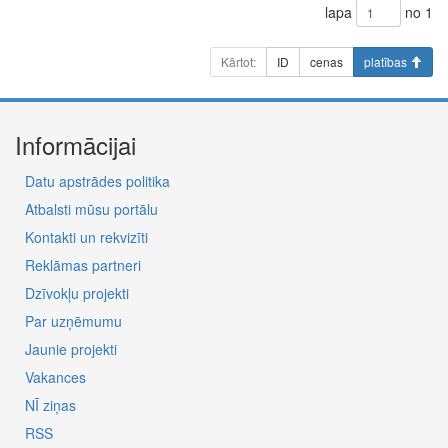
lapa
no 1
Kārtot:
ID
cenas
platības
Informācijai
Datu apstrādes politika
Atbalsti mūsu portālu
Kontakti un rekvizīti
Reklāmas partneri
Dzīvokļu projekti
Par uzņēmumu
Jaunie projekti
Vakances
NĪ ziņas
RSS