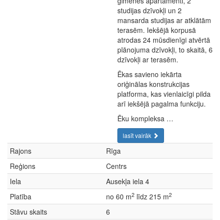
ģimenes apartamenti, 2
studijas dzīvokļi un 2
mansarda studijas ar atklātām
terasēm. Iekšējā korpusā
atrodas 24 mūsdienīgi atvērtā
plānojuma dzīvokļi, to skaitā, 6
dzīvokļi ar terasēm.
Ēkas savieno iekārta
oriģinālas konstrukcijas
platforma, kas vienlaicīgi pilda
arī iekšējā pagalma funkciju.
Ēku kompleksa …
lasīt vairāk
Rajons
Rīga
Reģions
Centrs
Iela
Ausekļa iela 4
2
2
Platība
no 60 m
līdz 215 m
Stāvu skaits
6