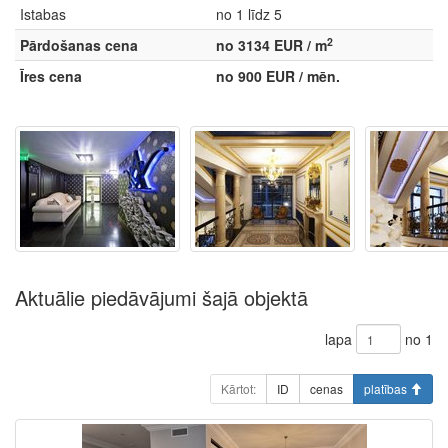
Istabas
no 1 līdz 5
2
Pārdošanas cena
no 3134 EUR / m
Īres cena
no 900 EUR / mēn.
Aktuālie piedāvājumi šajā objektā
lapa
no 1
Kārtot:
ID
cenas
platības