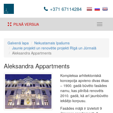
+371 67114284
PILNĀ VERSIJA
Toggle
navigati
Galvenā lapa
Nekustamais īpašums
Jaunie projekti un renovētie projekti Rīgā un Jūrmalā
Aleksandra Appartments
Aleksandra Appartments
Kompleksa arhitektoniskā
koncepcija apvieno divas ēkas
– 1900. gadā būvēto fasādes
namu, kas pilnībā renovēts
2010. gadā, kā arī jaunbūvēto
iekšējo korpusu.
Fasādes mājā ir izvietoti 9