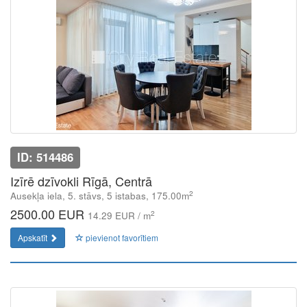
ID: 514486
Izīrē dzīvokli Rīgā, Centrā
2
Ausekļa iela, 5. stāvs, 5 istabas, 175.00m
2500.00 EUR
2
14.29 EUR / m
Apskatīt
pievienot favorītiem