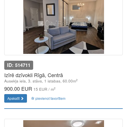
ID: 514711
Izīrē dzīvokli Rīgā, Centrā
2
Ausekļa iela, 3. stāvs, 1 istabas, 60.00m
900.00 EUR
2
15 EUR / m
Apskatīt
pievienot favorītiem