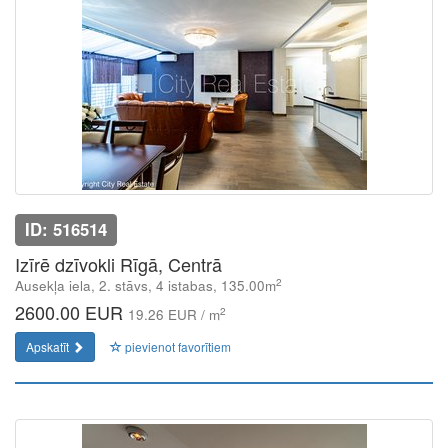
ID: 516514
Izīrē dzīvokli Rīgā, Centrā
2
Ausekļa iela, 2. stāvs, 4 istabas, 135.00m
2600.00 EUR
2
19.26 EUR / m
Apskatīt
pievienot favorītiem