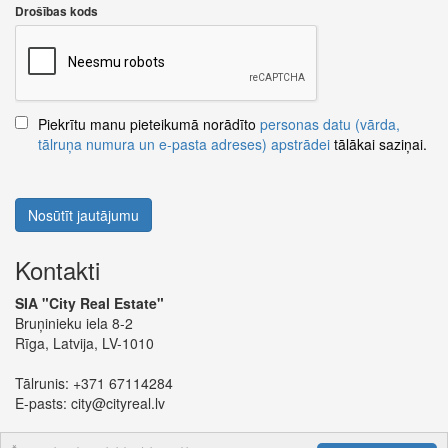
Drošības kods
Piekrītu manu pieteikumā norādīto
personas datu (vārda,
tālruņa numura un e-pasta adreses) apstrādei
tālākai saziņai.
Nosūtīt jautājumu
Kontakti
SIA "City Real Estate"
Bruņinieku iela 8-2
Rīga, Latvija, LV-1010
Tālrunis:
+371 67114284
E-pasts:
city@cityreal.lv