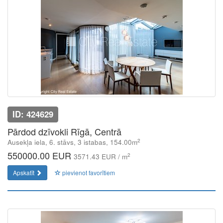
ID: 424629
Pārdod dzīvokli Rīgā, Centrā
2
Ausekļa iela, 6. stāvs, 3 istabas, 154.00m
550000.00 EUR
2
3571.43 EUR / m
Apskatīt
pievienot favorītiem