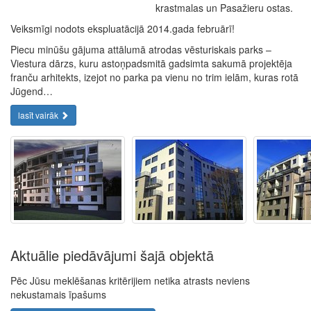
krastmalas un Pasažieru ostas.
Veiksmīgi nodots ekspluatācijā 2014.gada februārī!
Piecu minūšu gājuma attālumā atrodas vēsturiskais parks –
Viestura dārzs, kuru astoņpadsmitā gadsimta sakumā projektēja
franču arhitekts, izejot no parka pa vienu no trim ielām, kuras rotā
Jūgend…
lasīt vairāk
Aktuālie piedāvājumi šajā objektā
Pēc Jūsu meklēšanas kritērijiem netika atrasts neviens
nekustamais īpašums