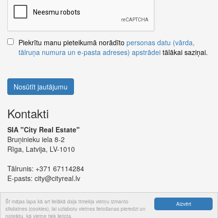
Piekrītu manu pieteikumā norādīto
personas datu (vārda,
tālruņa numura un e-pasta adreses) apstrādei
tālākai saziņai.
Nosūtīt jautājumu
Kontakti
SIA "City Real Estate"
Bruņinieku iela 8-2
Rīga, Latvija, LV-1010
Tālrunis:
+371 67114284
E-pasts:
city@cityreal.lv
Šī mājas lapa kā arī lielākā daļa tīmekļa vietņu izmanto
Aizvērt
sīkdatnes (cookies), lai uzlabotu vietnes lietošanas pieredzi un
noteiktu, kā vietne tiek lietota.
© 2024 SIA "City Real Estate"