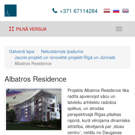
+371 67114284
PILNĀ VERSIJA
Toggle
navigati
Galvenā lapa
Nekustamais īpašums
Jaunie projekti un renovētie projekti Rīgā un Jūrmalā
Albatros Residence
Albatros Residence
Projekts Albatros Residence tika
radīts apvienojot vācu un
latviešu arhitektu radošos
spēkus, un atrodas
perspektīvajā Rīgas pilsētas
rajonā, kurā vērojama dinamiska
attīstība, dēvējamā par „kluso
centru”, netālu no Daugavas