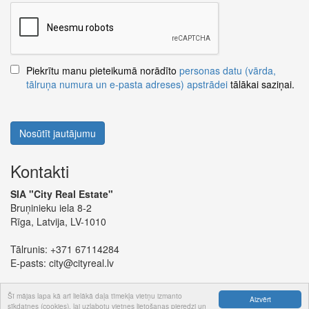
Piekrītu manu pieteikumā norādīto
personas datu (vārda,
tālruņa numura un e-pasta adreses) apstrādei
tālākai saziņai.
Nosūtīt jautājumu
Kontakti
SIA "City Real Estate"
Bruņinieku iela 8-2
Rīga, Latvija, LV-1010
Tālrunis:
+371 67114284
E-pasts:
city@cityreal.lv
Šī mājas lapa kā arī lielākā daļa tīmekļa vietņu izmanto
Aizvērt
sīkdatnes (cookies), lai uzlabotu vietnes lietošanas pieredzi un