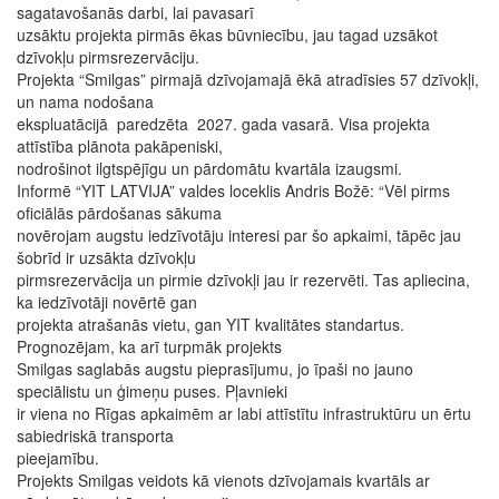
sagatavošanās darbi, lai pavasarī
uzsāktu projekta pirmās ēkas būvniecību, jau tagad uzsākot
dzīvokļu pirmsrezervāciju.
Projekta “Smilgas” pirmajā dzīvojamajā ēkā atradīsies 57 dzīvokļi,
un nama nodošana
ekspluatācijā paredzēta 2027. gada vasarā. Visa projekta
attīstība plānota pakāpeniski,
nodrošinot ilgtspējīgu un pārdomātu kvartāla izaugsmi.
Informē “YIT LATVIJA” valdes loceklis Andris Božē: “Vēl pirms
oficiālās pārdošanas sākuma
novērojam augstu iedzīvotāju interesi par šo apkaimi, tāpēc jau
šobrīd ir uzsākta dzīvokļu
pirmsrezervācija un pirmie dzīvokļi jau ir rezervēti. Tas apliecina,
ka iedzīvotāji novērtē gan
projekta atrašanās vietu, gan YIT kvalitātes standartus.
Prognozējam, ka arī turpmāk projekts
Smilgas saglabās augstu pieprasījumu, jo īpaši no jauno
speciālistu un ģimeņu puses. Pļavnieki
ir viena no Rīgas apkaimēm ar labi attīstītu infrastruktūru un ērtu
sabiedriskā transporta
pieejamību.
Projekts Smilgas veidots kā vienots dzīvojamais kvartāls ar