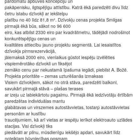
pārdomātu apbūves koncepciju un
pakāpenisku, ilgtspējīgu attīstību. Katrā ēkā paredzēti divu līdz
četru istabu dzīvokļi ar iekštelpu
platību no 40 līdz 81,8 m². Dzīvokļu cenas projekta Smilgas
pirmajā ēkā būs, sākot no 96 600
eiro, kas atbilst 2330 eiro par kvadrātmetru, tādējādi nodrošinot
konkurētspējīgu cenas un
kvalitātes attiecību jauno projektu segmentā. Lai iesaistītos
dzīvokļa pirmsrezervācijā,
jāiemaksā 2000 eiro, vienlaikus gūstot iespēju izvēlēties
vispiemērotāko dzīvokli un fiksējot
zemāko cenu par nekustamā īpašuma iegādi, piebilst A. Božē.
Projekta prioritāte – zemas uzturēšanās izmaksas
Visiem dzīvokļiem, sākot no otrā stāva, paredzēti balkoni,
savukārt pirmajā stāvā – plašas terases
ar izeju uz labiekārtotu pagalmu. Pirmajā ēkā iedzīvotāju ērtībām
paredzētas individuālas mantu
glabātavas un virszemes autostāvvietas, tostarp autostāvvietas
personām ar kustību
traucējumiem, kā arī vietas ar iespēju ierīkot elektroauto uzlādes
stacijas. Visi dzīvokļi tiks
piedāvāti ar pilnu, mūsdienīgu iekšējo apdari, savukārt līdz
noteiktam būvniecības posmam