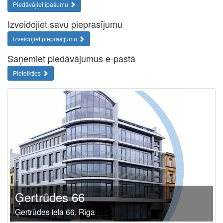
Piedāvājiet īpašumu
Izveidojiet savu pieprasījumu
Izveidojiet pieprasījumu
Saņemiet piedāvājumus e-pastā
Pieteikties
Ģertrūdes 66
Ģertrūdes iela 66, Rīga