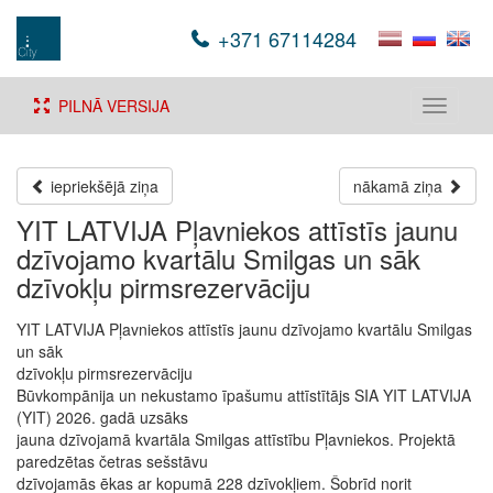
+371 67114284
PILNĀ VERSIJA
Toggle
navigati
iepriekšējā ziņa
nākamā ziņa
YIT LATVIJA Pļavniekos attīstīs jaunu
dzīvojamo kvartālu Smilgas un sāk
dzīvokļu pirmsrezervāciju
YIT LATVIJA Pļavniekos attīstīs jaunu dzīvojamo kvartālu Smilgas
un sāk
dzīvokļu pirmsrezervāciju
Būvkompānija un nekustamo īpašumu attīstītājs SIA YIT LATVIJA
(YIT) 2026. gadā uzsāks
jauna dzīvojamā kvartāla Smilgas attīstību Pļavniekos. Projektā
paredzētas četras sešstāvu
dzīvojamās ēkas ar kopumā 228 dzīvokļiem. Šobrīd norit