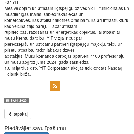
Par YIT
Mēs veidojam un attīstām ilgtspējīgu dzīves vidi – funkcionālas un
mūsdienīgas mājas, sabiedriskās ēkas un
komercbūves, kas atbilst nākotnes prasībām, kā arī infrastruktūru,
kas veicina zaļo pāreju. Tāpat attīstām
rūpniecības, ražošanas un enerģētikas objektus, lai atbalstītu
mūsu klientu darbību. YIT vīzija ir būt par
pieredzējušu un uzticamu partneri ilgtspējīgu mājokļu, telpu un
pilsētu attīstībā, radot labākus dzīves
apstākļus. Mūsu komandā darbojas aptuveni 4100 profesionāļu,
un mūsu apgrozījums 2024. gadā sasniedza
1,8 miljardus eiro. YIT Corporation akcijas tiek kotētas Nasdaq
Helsinki biržā.
19.01.2026
atpakaļ
Piedāvājiet savu īpašumu