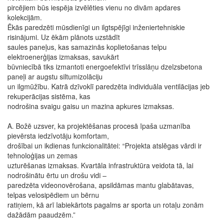
pircējiem būs iespēja izvēlēties vienu no divām apdares
kolekcijām.
Ēkās paredzēti mūsdienīgi un ilgtspējīgi inženiertehniskie
risinājumi. Uz ēkām plānots uzstādīt
saules paneļus, kas samazinās koplietošanas telpu
elektroenerģijas izmaksas, savukārt
būvniecībā tiks izmantoti energoefektīvi trīsslāņu dzelzsbetona
paneļi ar augstu siltumizolāciju
un ilgmūžību. Katrā dzīvoklī paredzēta individuāla ventilācijas jeb
rekuperācijas sistēma, kas
nodrošina svaigu gaisu un mazina apkures izmaksas.
A. Božē uzsver, ka projektēšanas procesā īpaša uzmanība
pievērsta iedzīvotāju komfortam,
drošībai un ikdienas funkcionalitātei: “Projekta atslēgas vārdi ir
tehnoloģijas un zemas
uzturēšanas izmaksas. Kvartāla infrastruktūra veidota tā, lai
nodrošinātu ērtu un drošu vidi –
paredzēta videonovērošana, apsildāmas mantu glabātavas,
telpas velosipēdiem un bērnu
ratiņiem, kā arī labiekārtots pagalms ar sporta un rotaļu zonām
dažādām paaudzēm.”