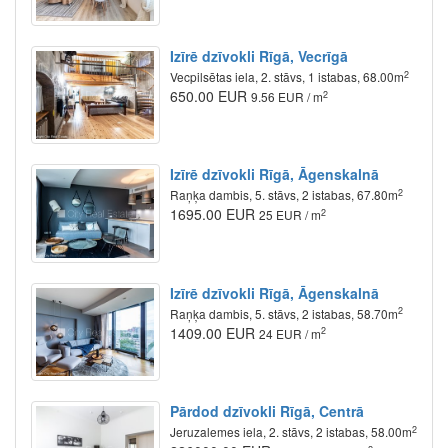
Izīrē dzīvokli Rīgā, Vecrīgā
2
Vecpilsētas iela, 2. stāvs, 1 istabas, 68.00m
650.00 EUR
2
9.56 EUR / m
Izīrē dzīvokli Rīgā, Āgenskalnā
2
Raņķa dambis, 5. stāvs, 2 istabas, 67.80m
1695.00 EUR
2
25 EUR / m
Izīrē dzīvokli Rīgā, Āgenskalnā
2
Raņķa dambis, 5. stāvs, 2 istabas, 58.70m
1409.00 EUR
2
24 EUR / m
Pārdod dzīvokli Rīgā, Centrā
2
Jeruzalemes iela, 2. stāvs, 2 istabas, 58.00m