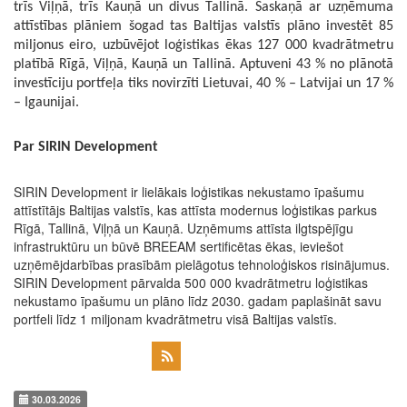
trīs Viļņā, trīs Kauņā un divus Tallinā. Saskaņā ar uzņēmuma
attīstības plāniem šogad tas Baltijas valstīs plāno investēt 85
miljonus eiro, uzbūvējot loģistikas ēkas 127 000 kvadrātmetru
platībā Rīgā, Viļņā, Kauņā un Tallinā. Aptuveni 43 % no plānotā
investīciju portfeļa tiks novirzīti Lietuvai, 40 % – Latvijai un 17 %
– Igaunijai.
Par SIRIN Development
SIRIN Development ir lielākais loģistikas nekustamo īpašumu
attīstītājs Baltijas valstīs, kas attīsta modernus loģistikas parkus
Rīgā, Tallinā, Viļņā un Kauņā. Uzņēmums attīsta ilgtspējīgu
infrastruktūru un būvē BREEAM sertificētas ēkas, ieviešot
uzņēmējdarbības prasībām pielāgotus tehnoloģiskos risinājumus.
SIRIN Development pārvalda 500 000 kvadrātmetru loģistikas
nekustamo īpašumu un plāno līdz 2030. gadam paplašināt savu
portfeli līdz 1 miljonam kvadrātmetru visā Baltijas valstīs.
30.03.2026