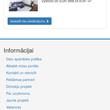
226000.00 EUR
2
3896.55 EUR / m
Apskatīt visu piedāvājumu
Informācijai
Datu apstrādes politika
Atbalsti mūsu portālu
Kontakti un rekvizīti
Reklāmas partneri
Dzīvokļu projekti
Par uzņēmumu
Jaunie projekti
Vakances