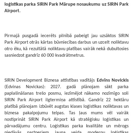
loģistikas parka SIRIN Park Mārupe nosaukumu uz SIRIN Park
Airport.
Pirmajā pusgadā iecerēts pilnībā pabeigt jau uzsāktos SIRIN
Park Airport otrās kārtas būvniecības darbus un uzcelt noliktavu
otro ēku, kā rezultātā noliktavu platības vairāk nekā dubultosies
sasniedzot gandrīz 60 000 kvadrātmetrus.
SIRIN Development Biznesa attīstības vadītājs
Edvīns Novickis
(Edvinas Novickas): 2027. gadā plānojam sākt parka
paplašināšanas trešo posmu, iezīmējot nākamo nozīmīgo soli
SIRIN Park Airport ilgtermiņa attīstībā. Gandrīz 22 hektāru
platībā plānojam izbūvēt augstas klases loģistikas noliktavas un
biznesa pakalpojumu telpas. Tas ļaus mums vēl vairāk
nostiprināt SIRIN Park Airport kā stratēģisku loģistikas un
pārvadājumu centru. Loģistikas parka kvalitāte un mērogs
piedāvās partneriem jauna veida modernu loģistikas