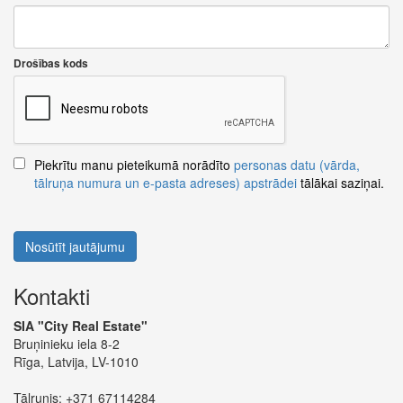
Drošības kods
Piekrītu manu pieteikumā norādīto
personas datu (vārda,
tālruņa numura un e-pasta adreses) apstrādei
tālākai saziņai.
Nosūtīt jautājumu
Kontakti
SIA "City Real Estate"
Bruņinieku iela 8-2
Rīga, Latvija, LV-1010
Tālrunis:
+371 67114284