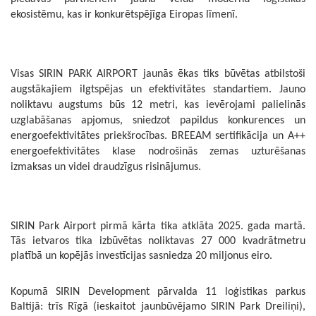
ekosistēmu, kas ir konkurētspējīga Eiropas līmenī.
Visas SIRIN PARK AIRPORT jaunās ēkas tiks būvētas atbilstoši
augstākajiem ilgtspējas un efektivitātes standartiem. Jauno
noliktavu augstums būs 12 metri, kas ievērojami palielinās
uzglabāšanas apjomus, sniedzot papildus konkurences un
energoefektivitātes priekšrocības. BREEAM sertifikācija un A++
energoefektivitātes klase nodrošinās zemas uzturēšanas
izmaksas un videi draudzīgus risinājumus.
SIRIN Park Airport pirmā kārta tika atklāta 2025. gada martā.
Tās ietvaros tika izbūvētas noliktavas 27 000 kvadrātmetru
platībā un kopējās investīcijas sasniedza 20 miljonus eiro.
Kopumā SIRIN Development pārvalda 11 loģistikas parkus
Baltijā: trīs Rīgā (ieskaitot jaunbūvējamo SIRIN Park Dreiliņi),