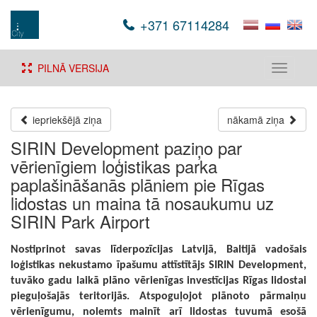
+371 67114284
PILNĀ VERSIJA
Toggle
navigati
iepriekšējā ziņa
nākamā ziņa
SIRIN Development paziņo par
vērienīgiem loģistikas parka
paplašināšanās plāniem pie Rīgas
lidostas un maina tā nosaukumu uz
SIRIN Park Airport
Nostiprinot savas līderpozīcijas Latvijā, Baltijā vadošais
loģistikas nekustamo īpašumu attīstītājs SIRIN Development,
tuvāko gadu laikā plāno vērienīgas investīcijas Rīgas lidostai
pieguļošajās teritorijās. Atspoguļojot plānoto pārmaiņu
vērienīgumu, nolemts mainīt arī lidostas tuvumā esošā