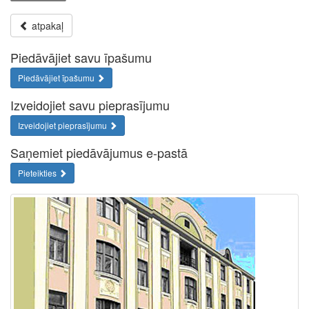
atpakaļ
Piedāvājiet savu īpašumu
Piedāvājiet īpašumu
Izveidojiet savu pieprasījumu
Izveidojiet pieprasījumu
Saņemiet piedāvājumus e-pastā
Pieteikties