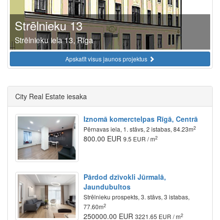
Strēlnieku 13
Strēlnieku iela 13, Rīga
Apskatīt visus jaunos projektus
City Real Estate iesaka
Iznomā komerctelpas Rīgā, Centrā
2
Pērnavas iela, 1. stāvs, 2 istabas, 84.23m
800.00 EUR
2
9.5 EUR / m
Pārdod dzīvokli Jūrmalā,
Jaundubultos
Strēlnieku prospekts, 3. stāvs, 3 istabas,
2
77.60m
250000.00 EUR
2
3221.65 EUR / m