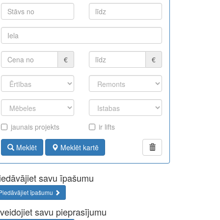
€
€
jaunais projekts
ir lifts
Meklēt
Meklēt kartē
iedāvājiet savu īpašumu
Piedāvājiet īpašumu
zveidojiet savu pieprasījumu