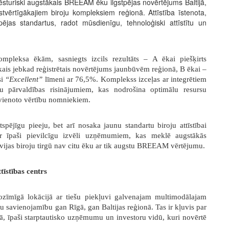
vēsturiski augstākais BREEAM ēku ilgstpējas novērtējums Baltijā,
tvērtīgākajiem biroju kompleksiem reģionā. Attīstība īstenota,
spējas standartus, radot mūsdienīgu, tehnoloģiski attīstītu un
pleksa ēkām, sasniegts izcils rezultāts – A ēkai piešķirts
kais jebkad reģistrētais novērtējums jaunbūvēm reģionā, B ēkai –
si
“Excellent”
līmeni ar 76,5%. Komplekss izceļas ar integrētiem
ku pārvaldības risinājumiem, kas nodrošina optimālu resursu
evienoto vērtību nomniekiem.
gtspējīgu pieeju, bet arī nosaka jaunu standartu biroju attīstībai
paši pievilcīgu izvēli uzņēmumiem, kas meklē augstākās
atvijas biroju tirgū nav citu ēku ar tik augstu BREEAM vērtējumu.
tīstības centrs
mīgā lokācijā ar tiešu piekļuvi galvenajam multimodālajam
u savienojamību gan Rīgā, gan Baltijas reģionā. Tas ir kļuvis par
ā, īpaši starptautisko uzņēmumu un investoru vidū, kuri novērtē