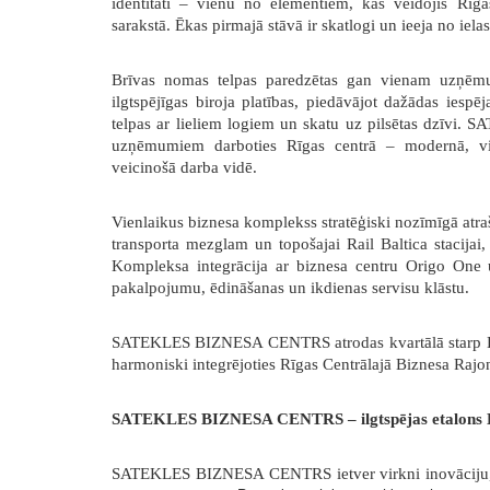
identitāti – vienu no elementiem, kas veidojis Rī
sarakstā.
Ēkas pirmajā stāvā ir skatlogi un ieeja no iel
Brīvas nomas telpas paredzētas gan vienam uzņēm
ilgtspējīgas biroja platības, piedāvājot dažādas iespē
telpas ar lieliem logiem un skatu uz pilsētas dzīv
uzņēmumiem darboties Rīgas centrā – modernā, vide
veicinošā darba vidē.
Vienlaikus biznesa k
omplekss stratēģiski nozīmīgā atr
transporta mezglam un topošajai Rail Baltica stacijai,
Kompleksa integrācija ar biznesa centru Origo One 
pakalpojumu, ēdināšanas un ikdienas servisu klāstu.
SATEKLES BIZNESA CENTRS
atrodas kvartālā starp
harmoniski integrējoties
Rīgas Centrālajā Biznesa Rajo
SATEKLES BIZNESA CENTRS – ilgtspējas etalons B
SATEKLES BIZNESA CENTRS ietver virkni inovāciju, k