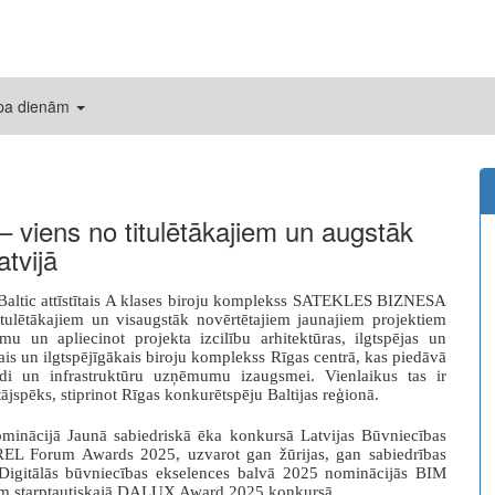
 pa dienām
ens no titulētākajiem un augstāk
atvijā
 Baltic attīstītais A klases biroju komplekss SATEKLES BIZNESA
tulētākajiem un visaugstāk novērtētajiem jaunajiem projektiem
u un apliecinot projekta izcilību arhitektūras, ilgtspējas un
ais un ilgtspējīgākais biroju komplekss Rīgas centrā, kas piedāvā
idi un infrastruktūru uzņēmumu izaugsmei. Vienlaikus tas ir
ājspēks, stiprinot Rīgas konkurētspēju Baltijas reģionā.
nominācijā Jaunā sabiedriskā ēka konkursā Latvijas Būvniecības
REL Forum Awards 2025, uzvarot gan žūrijas, gan sabiedrības
 Digitālās būvniecības ekselences balvā 2025 nominācijās BIM
tiem starptautiskajā DALUX Award 2025 konkursā.