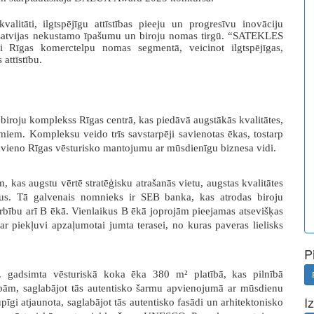
litāti, ilgtspējīgu attīstības pieeju un progresīvu inovāciju
i Latvijas nekustamo īpašumu un biroju nomas tirgū.
“SATEKLES
i Rīgas komerctelpu nomas segmentā, veicinot ilgtspējīgas,
attīstību.
ju komplekss Rīgas centrā, kas piedāvā augstākās kvalitātes,
umiem. Kompleksu veido trīs savstarpēji savienotas ēkas, tostarp
avieno Rīgas vēsturisko mantojumu ar mūsdienīgu biznesa vidi.
augstu vērtē stratēģisku atrašanās vietu, augstas kvalitātes
mus.
Tā galvenais nomnieks ir SEB banka, kas atrodas biroju
bību arī B ēkā. Vienlaikus B ēkā joprojām pieejamas atsevišķas
 ar piekļuvi apzaļumotai jumta terasei,
no kuras paveras lielisks
P
9. gadsimta
vēsturiskā koka ēka 380 m² platībā, kas pilnībā
sībām, saglabājot tās autentisko šarmu apvienojumā ar
mūsdienu
I
īgi atjaunota, saglabājot tās autentisko fasādi un arhitektonisko