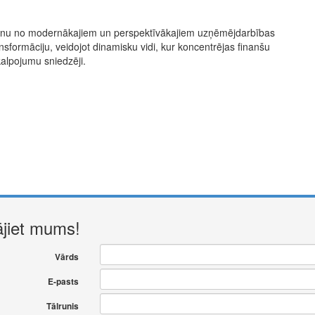
 vienu no modernākajiem un perspektīvākajiem uzņēmējdarbības
ransformāciju, veidojot dinamisku vidi, kur koncentrējas finanšu
kalpojumu sniedzēji.
ājiet mums!
Vārds
E-pasts
Tālrunis