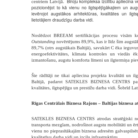
Biroju kompleksa izcilību apliecina 
centriem Latvijā.
pozicionējot to kā vienu no ilgtspējīgākajiem un augs
ievērojot augstākos arhitektūras, kvalitātes un ilgt
lietotājiem draudzīgu darba vidi.
Noslēdzot BREEAM sertifikācijas procesu visām kom
Outstanding
novērtējums 89,9%, kas ir līdz šim augstā
89,7% (otrs augstākais Baltijā), savukārt C ēka ieguvu
energoefektivitātes, klimata kontroles un viedās ē
izmantošanu, augstu komforta līmeni un ilgtermiņa pi
Šie rādītāji ne tikai apliecina projekta kvalitāti un il
Baltijā, padarot SATEKLES BIZNESA CENTRS par ī
kvalitātes, ilgtspējīgu un prestižu darba vidi. Šobrīd L
Rīgas Centrālais Biznesa Rajons – Baltijas biznesa at
SATEKLES BIZNESA CENTRS atrodas stratēģiski nozī
transporta mezglam, nodrošinot augstu mobilitāti un ērt
vienu no pieprasītākajām biznesa adresēm galvaspilsēt
kvalitatīvu darba vidi un izcilu infrastruktūru.