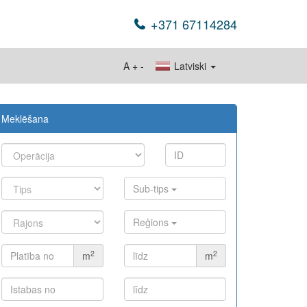
+371 67114284
A
+
-
Latviski
Meklēšana
Sub-tips
Reģions
2
2
m
m