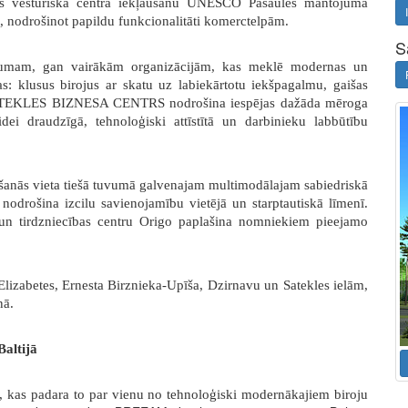
gas vēsturiskā centra iekļaušanu UNESCO Pasaules mantojuma
as, nodrošinot papildu funkcionalitāti komerctelpām.
S
umam, gan vairākām organizācijām, kas meklē modernas un
jas: klusus birojus ar skatu uz labiekārtotu iekšpagalmu, gaišas
i. SATEKLES BIZNESA CENTRS nodrošina iespējas dažāda mēroga
i draudzīgā, tehnoloģiski attīstītā un darbinieku labbūtību
ašanās vieta tiešā tuvumā galvenajam multimodālajam sabiedriskā
 nodrošina izcilu savienojamību vietējā un starptautiskā līmenī.
un tirdzniecības centru Origo paplašina nomniekiem pieejamo
 Elizabetes, Ernesta Birznieka-Upīša, Dzirnavu un Satekles ielām,
nā.
altijā
as padara to par vienu no tehnoloģiski modernākajiem biroju