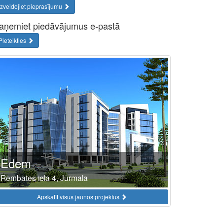
Izveidojiet pieprasījumu
aņemiet piedāvājumus e-pastā
Pieteikties
Edem
Rembates iela 4, Jūrmala
Apskatīt visus jaunos projektus