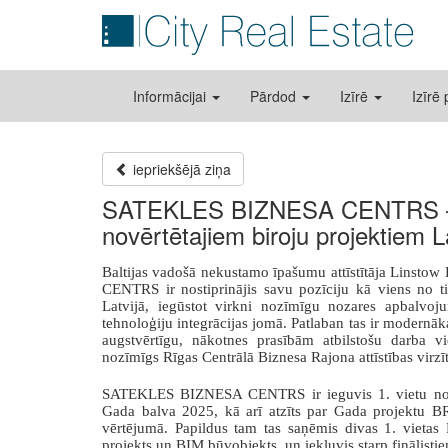
Informācijai
Pārdod
Izīrē
Izīrē
iepriekšējā ziņa
SATEKLES BIZNESA CENTRS – vi
novērtētajiem biroju projektiem L
Baltijas vadošā nekustamo īpašumu attīstītāja Linstow
CENTRS ir nostiprinājis savu pozīciju kā viens no ti
Latvijā, iegūstot virkni nozīmīgu nozares apbalvojum
tehnoloģiju integrācijas jomā. Patlaban tas ir modernāk
augstvērtīgu, nākotnes prasībām atbilstošu darba v
nozīmīgs Rīgas Centrālā Biznesa Rajona attīstības virzīt
SATEKLES BIZNESA CENTRS
ir ieguvis 1. vietu 
Gada balva 2025, kā arī atzīts par Gada projektu B
vērtējumā. Papildus tam tas saņēmis divas 1. vietas
projekts un BIM būvobjekts, un iekļuvis starp finālis