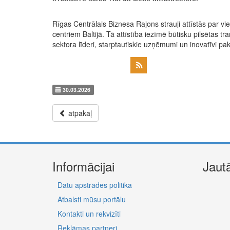
Rīgas Centrālais Biznesa Rajons strauji attīstās par
centriem Baltijā. Tā attīstība iezīmē būtisku pilsētas t
sektora līderi, starptautiskie uzņēmumi un inovatīvi pa
30.03.2026
atpakaļ
Informācijai
Jaut
Datu apstrādes politika
Atbalsti mūsu portālu
Kontakti un rekvizīti
Reklāmas partneri