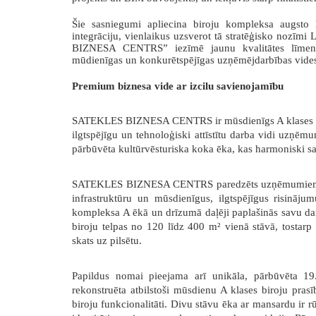
Šie sasniegumi apliecina biroju kompleksa augsto kva
integrāciju, vienlaikus uzsverot tā stratēģisko nozīm
BIZNESA CENTRS”
iezīmē jaunu kvalitātes līmen
mūdienīgas un konkurētspējīgas uzņēmējdarbības vides 
Premium biznesa vide ar izcilu savienojamību
SATEKLES BIZNESA CENTRS ir mūsdienīgs A klases biro
ilgtspējīgu un tehnoloģiski attīstītu darba vidi uzņēm
pārbūvēta kultūrvēsturiska koka ēka, kas harmoniski s
SATEKLES BIZNESA CENTRS paredzēts uzņēmumiem, kas 
infrastruktūru un mūsdienīgus, ilgtspējīgus risināju
kompleksa A ēkā un drīzumā daļēji paplašinās savu dar
biroju telpas no 120 līdz 400 m² vienā stāvā, tostarp
skats uz pilsētu
.
Papildus nomai
pieejama arī unikāla, pārbūvēta 1
rekonstruēta atbilstoši mūsdienu A klases biroju pra
biroju funkcionalitāti
. Divu
stāvu ēka ar mansardu ir rūp