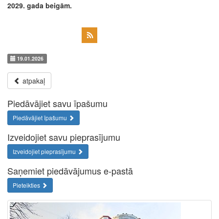
2029. gada beigām.
19.01.2026
atpakaļ
Piedāvājiet savu īpašumu
Piedāvājiet īpašumu
Izveidojiet savu pieprasījumu
Izveidojiet pieprasījumu
Saņemiet piedāvājumus e-pastā
Pieteikties