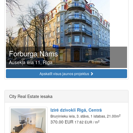
Forburga Nams
Ausekļa iela 11, Rīga
Apskatīt visus jaunos projektus
City Real Estate iesaka
Izīrē dzīvokli Rīgā, Centrā
2
Bruņinieku iela, 3. stāvs, 1 istabas, 21.00m
370.00 EUR
2
17.62 EUR / m