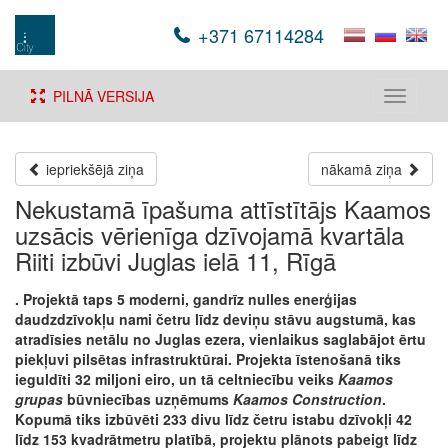
+371 67114284
PILNĀ VERSIJA
Toggle
navigati
iepriekšējā ziņa
nākamā ziņa
Nekustamā īpašuma attīstītājs Kaamos
uzsācis vērienīga dzīvojamā kvartāla
Riiti izbūvi Juglas ielā 11, Rīgā
. Projektā taps 5 moderni, gandrīz nulles enerģijas
daudzdzīvokļu nami četru līdz deviņu stāvu augstumā, kas
atradīsies netālu no Juglas ezera, vienlaikus saglabājot ērtu
piekļuvi pilsētas infrastruktūrai. Projekta īstenošanā tiks
ieguldīti 32 miljoni eiro, un tā celtniecību veiks
Kaamos
grupas
būvniecības uzņēmums
Kaamos Construction
.
Kopumā tiks izbūvēti 233 divu līdz četru istabu dzīvokļi 42
līdz 153 kvadrātmetru platībā, projektu plānots pabeigt līdz