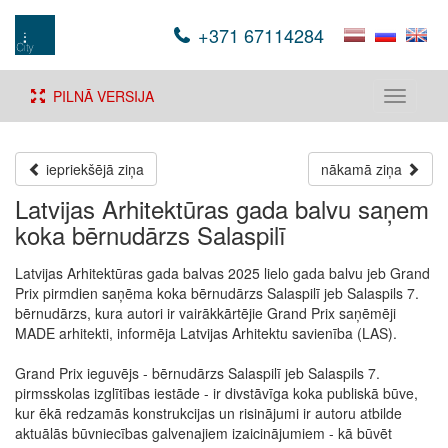
+371 67114284
PILNĀ VERSIJA
Toggle
navigati
iepriekšējā ziņa
nākamā ziņa
Latvijas Arhitektūras gada balvu saņem
koka bērnudārzs Salaspilī
Latvijas Arhitektūras gada balvas 2025 lielo gada balvu jeb Grand
Prix pirmdien saņēma koka bērnudārzs Salaspilī jeb Salaspils 7.
bērnudārzs, kura autori ir vairākkārtējie Grand Prix saņēmēji
MADE arhitekti, informēja Latvijas Arhitektu savienība (LAS).
Grand Prix ieguvējs - bērnudārzs Salaspilī jeb Salaspils 7.
pirmsskolas izglītības iestāde - ir divstāvīga koka publiskā būve,
kur ēkā redzamās konstrukcijas un risinājumi ir autoru atbilde
aktuālās būvniecības galvenajiem izaicinājumiem - kā būvēt