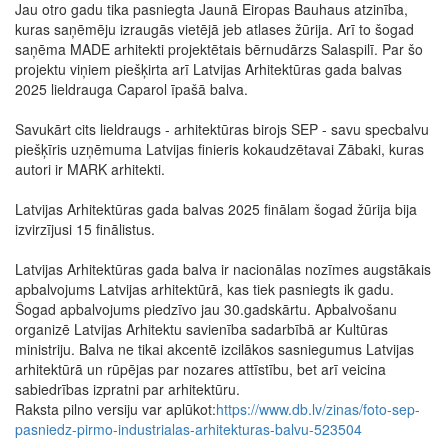
Jau otro gadu tika pasniegta Jaunā Eiropas Bauhaus atzinība,
kuras saņēmēju izraugās vietējā jeb atlases žūrija. Arī to šogad
saņēma MADE arhitekti projektētais bērnudārzs Salaspilī. Par šo
projektu viņiem piešķirta arī Latvijas Arhitektūras gada balvas
2025 lieldrauga Caparol īpašā balva.
Savukārt cits lieldraugs - arhitektūras birojs SEP - savu specbalvu
piešķīris uzņēmuma Latvijas finieris kokaudzētavai Zābaki, kuras
autori ir MARK arhitekti.
Latvijas Arhitektūras gada balvas 2025 finālam šogad žūrija bija
izvirzījusi 15 finālistus.
Latvijas Arhitektūras gada balva ir nacionālas nozīmes augstākais
apbalvojums Latvijas arhitektūrā, kas tiek pasniegts ik gadu.
Šogad apbalvojums piedzīvo jau 30.gadskārtu. Apbalvošanu
organizē Latvijas Arhitektu savienība sadarbībā ar Kultūras
ministriju. Balva ne tikai akcentē izcilākos sasniegumus Latvijas
arhitektūrā un rūpējas par nozares attīstību, bet arī veicina
sabiedrības izpratni par arhitektūru.
Raksta pilno versiju var aplūkot:
https://www.db.lv/zinas/foto-sep-
pasniedz-pirmo-industrialas-arhitekturas-balvu-523504