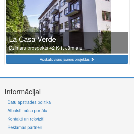
La Casa Verde
Dzintaru prospekts 42 K-1, Jūrmala
Apskatīt visus jaunos projektus
Informācijai
Datu apstrādes politika
Atbalsti mūsu portālu
Kontakti un rekvizīti
Reklāmas partneri