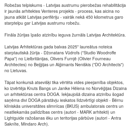
Robežas telpiskums - Latvijas austrumu pierobežas rehabilitācija
ir jaunās arhitektes Venteres projekts - process, kas aicina no
jauna atklāt Latvijas perifēriju - vairāk nekā 450 kilometrus garo
starptelpu gar Latvijas austrumu robežu.
Fināla žūrijas īpašo atzinību ieguva žurnāls Latvijas Architektūra.
Latvijas Arhitektūras gada balvas 2025" laureātus noteica
starptautiskā žūrija - Džonatans Vūdrofs ("Studio Woodroffe
Papa") no Lielbritānijas, Olivers Furnjē (Olivier Fourneau
Architectes) no Beļģijas un Alģimants Neniškis ("DO Architects")
no Lietuvas.
Tāpat konkursā atsevišķi tika vērtēta vides pieejamība objektos,
ko izvērtēja Knuts Bangs un Janike Hēlena no Norvēģijas Dizaina
un arhitektūras centra DOGA. Iekļaujošā dizaina atzinību šogad
saņēma divi DOGA pārstāvju ieskatos līdzvērtīgi objekti - Bērnu
klīniskās universitātes slimnīcas (BKUS) ambulatorais centrs un
neatliekamās palīdzības centrs (autori - MARK arhitekti) un
Lightguide ražošanas ēku un teritorijas pārbūve (autori - Antra
Saknīte, Mindaro Arch).