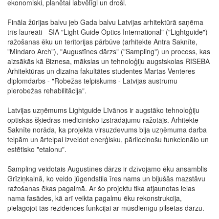
ekonomiski, planētai labvēlīgi un droši.
Fināla žūrijas balvu jeb Gada balvu Latvijas arhitektūrā saņēma
trīs laureāti - SIA "Light Guide Optics International" ("Lightguide")
ražošanas ēku un teritorijas pārbūve (arhitekte Antra Saknīte,
"Mindaro Arch"), "Augustīnes dārzs" ("Sampling") un process, kas
aizsākās kā Biznesa, mākslas un tehnoloģiju augstskolas RISEBA
Arhitektūras un dizaina fakultātes studentes Martas Venteres
diplomdarbs - "Robežas telpiskums - Latvijas austrumu
pierobežas rehabilitācija".
Latvijas uzņēmums Lightguide Līvānos ir augstāko tehnoloģiju
optiskās šķiedras medicīnisko izstrādājumu ražotājs. Arhitekte
Saknīte norāda, ka projekta virsuzdevums bija uzņēmuma darba
telpām un ārtelpai izveidot enerģisku, pārliecinošu funkcionālo un
estētisko "etalonu".
Sampling veidotais Augustīnes dārzs ir dzīvojamo ēku ansamblis
Grīziņkalnā, ko veido jūgendstila īres nams un bijušās mazstāvu
ražošanas ēkas pagalmā. Ar šo projektu tika atjaunotas ielas
nama fasādes, kā arī veikta pagalmu ēku rekonstrukcija,
pielāgojot tās rezidences funkcijai ar mūsdienīgu pilsētas dārzu.