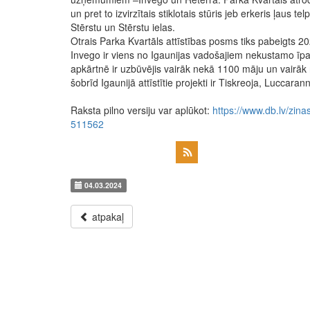
un pret to izvirzītais stiklotais stūris jeb erkeris ļaus
Stērstu un Stērstu ielas.
Otrais Parka Kvartāls attīstības posms tiks pabeigts 2
Invego ir viens no Igaunijas vadošajiem nekustamo īpaš
apkārtnē ir uzbūvējis vairāk nekā 1100 māju un vairā
šobrīd Igaunijā attīstītie projekti ir Tiskreoja, Luccar
Raksta pilno versiju var aplūkot:
https://www.db.lv/zin
511562
04.03.2024
atpakaļ