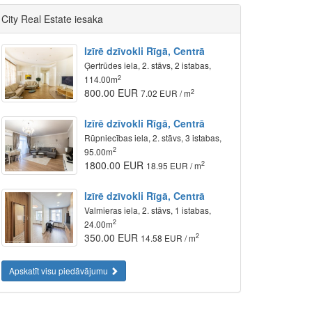
City Real Estate iesaka
Izīrē dzīvokli Rīgā, Centrā
Ģertrūdes iela, 2. stāvs, 2 istabas,
2
114.00m
800.00 EUR
2
7.02 EUR / m
Izīrē dzīvokli Rīgā, Centrā
Rūpniecības iela, 2. stāvs, 3 istabas,
2
95.00m
1800.00 EUR
2
18.95 EUR / m
Izīrē dzīvokli Rīgā, Centrā
Valmieras iela, 2. stāvs, 1 istabas,
2
24.00m
350.00 EUR
2
14.58 EUR / m
Apskatīt visu piedāvājumu