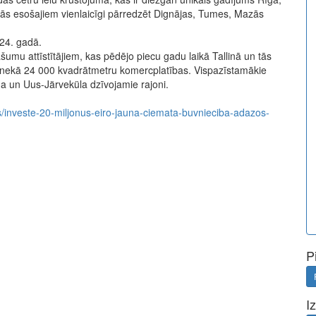
 telpās esošajiem vienlaicīgi pārredzēt Dignājas, Tumes, Mazās
024. gadā.
umu attīstītājiem, kas pēdējo piecu gadu laikā Tallinā un tās
k nekā 24 000 kvadrātmetru komercplatības. Vispazīstamākie
anna un Uus-Järveküla dzīvojamie rajoni.
as/investe-20-miljonus-eiro-jauna-ciemata-buvnieciba-adazos-
P
I