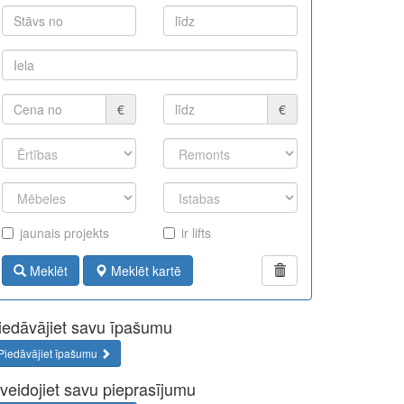
€
€
jaunais projekts
ir lifts
Meklēt
Meklēt kartē
iedāvājiet savu īpašumu
Piedāvājiet īpašumu
zveidojiet savu pieprasījumu