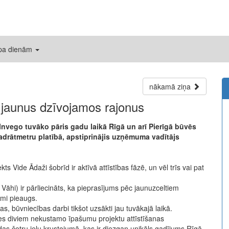
 pa dienām
nākamā ziņa
s jaunus dzīvojamos rajonus
Invego tuvāko pāris gadu laikā Rīgā un arī Pierīgā būvēs
drātmetru platībā, apstiprinājis uzņēmuma vadītājs
s Vide Ādaži šobrīd ir aktīvā attīstības fāzē, un vēl trīs vai pat
r Vähi) ir pārliecināts, ka pieprasījums pēc jaunuzceltiem
ami pieaugs.
s, būvniecības darbi tikšot uzsākti jau tuvākajā laikā.
ies diviem nekustamo īpašumu projektu attīstīšanas
s četru ielu krustojumā, kas ir diezgan unikāls gadījums Rīgā,