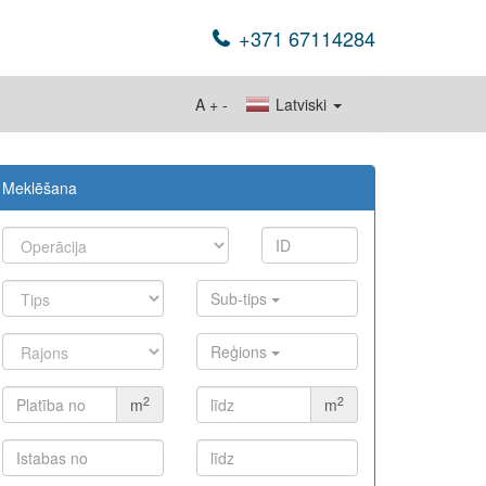
+371 67114284
A
+
-
Latviski
Meklēšana
Sub-tips
Reģions
2
2
m
m