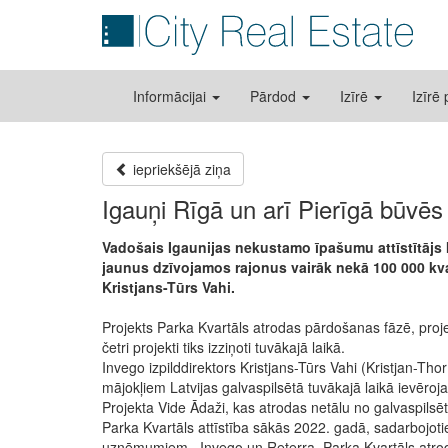
Informācijai
Pārdod
Izīrē
Izīrē
iepriekšējā ziņa
Igauņi Rīgā un arī Pierīgā būvē
Vadošais Igaunijas nekustamo īpašumu attīstītājs 
jaunus dzīvojamos rajonus vairāk nekā 100 000 kva
Kristjans-Tūrs Vahi.
Projekts Parka Kvartāls atrodas pārdošanas fāzē, projekt
četri projekti tiks izziņoti tuvākajā laikā.
Invego izpilddirektors Kristjans-Tūrs Vahi (Kristjan-Tho
mājokļiem Latvijas galvaspilsētā tuvākajā laikā ievēroj
Projekta Vide Ādaži, kas atrodas netālu no galvaspilsēta
Parka Kvartāls attīstība sākās 2022. gadā, sadarbojot
uzņēmumiem –Invego un Reterra. Parka Kvartāls atroda