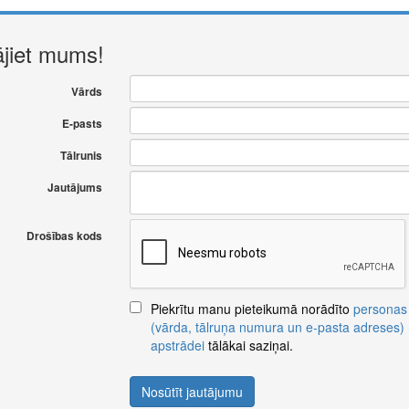
ājiet mums!
Vārds
E-pasts
Tālrunis
Jautājums
Drošības kods
Piekrītu manu pieteikumā norādīto
personas
(vārda, tālruņa numura un e-pasta adreses)
apstrādei
tālākai saziņai.
Nosūtīt jautājumu