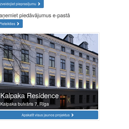
Izveidojiet pieprasījumu
aņemiet piedāvājumus e-pastā
Pieteikties
Kalpaka Residence
Kalpaka bulvāris 7, Rīga
Apskatīt visus jaunos projektus