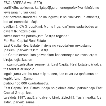
ESG (BREEAM vai LEED)
sertifikātu, apliecina, ka ilgtspējīgu un energoefektīvu risinājumu
ieviešana nu jau kļūst
par nozares standartu, no kā ieguvēji ir ne tikai vide un attīstītāji,
bet arī nomnieki – šajā
gadījumā ICA Group/Rimi. Mums ir gandarījums sadarboties ar
diviem tik nozīmīgiem
savas nozares pārstāvjiem Baltijas reģionā.”
Par East Capital Real Estate
East Capital Real Estate ir viens no vadošajiem nekustamo
īpašumu pārvaldītājiem Baltijā
un Centrāleiropā, kas galvenokārt koncentrējas uz investīcijām
biroju, loģistikas un
mazumtirdzniecības segmentā. East Capital Real Estate pārvalda
trīs fondus ar kopējo
ieguldījumu vērtību 580 miljonu eiro, kas ietver 23 īpašumus ar
kopējo iznomājamo
platību 450 000 kvadrātmetru.
East Capital Real Estate ir daļa no globāla aktīvu pārvaldītāja East
Capital Group, kas
izveidots 1997. gadā ar galveno biroju Zviedrijā. Tas ir neatkarīgs
aktīvu pārvaldīšanas