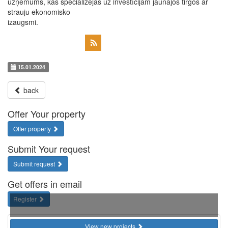
uzņēmums, kas specializējas uz investīcijām jaunajos tirgos ar
strauju ekonomisko
izaugsmi.
15.01.2024
back
Offer Your property
Offer property
Submit Your request
Submit request
Get offers in email
Register
View new projects