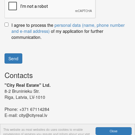
I agree to process the
personal data (name, phone number
and e-mail address)
of my application for further
communication.
Send
Contacts
"City Real Estate" Ltd.
8-2 Bruninieku Str.
Riga, Latvia, LV-1010
Phone:
+371 67114284
E-mail:
city@cityreal.lv
This website as most websites do uses cookies to enable
Close
provisioning of services you require and inform about your visit