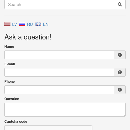
LV
RU
EN
Ask a question!
Name
E-mail
Phone
Question
Captcha code