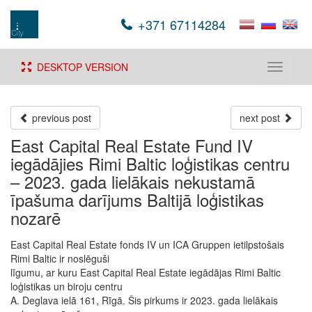
+371 67114284
DESKTOP VERSION
Toggle
navigati
previous post
next post
East Capital Real Estate Fund IV
iegādājies Rimi Baltic loģistikas centru
– 2023. gada lielākais nekustamā
īpašuma darījums Baltijā loģistikas
nozarē
East Capital Real Estate fonds IV un ICA Gruppen ietilpstošais
Rimi Baltic ir noslēguši
līgumu, ar kuru East Capital Real Estate iegādājas Rimi Baltic
loģistikas un biroju centru
A. Deglava ielā 161, Rīgā. Šis pirkums ir 2023. gada lielākais