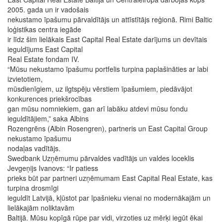
2005. gada un ir vadošais
nekustamo īpašumu pārvaldītājs un attīstītājs reģionā. Rimi Baltic
loģistikas centra iegāde
ir līdz šim lielākais East Capital Real Estate darījums un devītais
ieguldījums East Capital
Real Estate fondam IV.
“Mūsu nekustamo īpašumu portfelis turpina paplašināties ar labi
izvietotiem,
mūsdienīgiem, uz ilgtspēju vērstiem īpašumiem, piedāvājot
konkurences priekšrocības
gan mūsu nomniekiem, gan arī labāku atdevi mūsu fondu
ieguldītājiem,” saka Albins
Rozengrēns (Albin Rosengren), partneris un East Capital Group
nekustamo īpašumu
nodaļas vadītājs.
Swedbank Uzņēmumu pārvaldes vadītājs un valdes loceklis
Jevgeņijs Ivanovs: “Ir patiess
prieks būt par partneri uzņēmumam East Capital Real Estate, kas
turpina drosmīgi
ieguldīt Latvijā, kļūstot par īpašnieku vienai no modernākajām un
lielākajām noliktavām
Baltijā. Mūsu kopīgā rūpe par vidi, virzoties uz mērķi iegūt ēkai