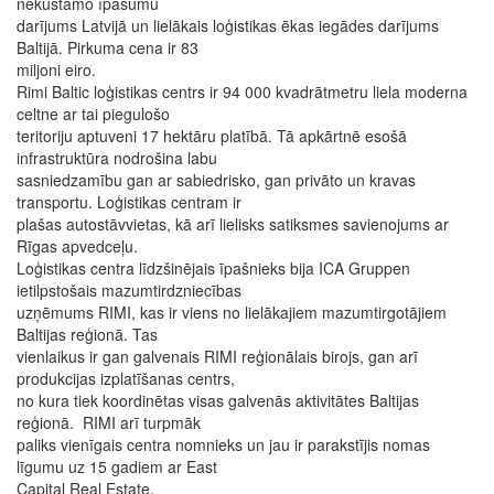
nekustamo īpašumu
darījums Latvijā un lielākais loģistikas ēkas iegādes darījums
Baltijā. Pirkuma cena ir 83
miljoni eiro.
Rimi Baltic loģistikas centrs ir 94 000 kvadrātmetru liela moderna
celtne ar tai piegulošo
teritoriju aptuveni 17 hektāru platībā. Tā apkārtnē esošā
infrastruktūra nodrošina labu
sasniedzamību gan ar sabiedrisko, gan privāto un kravas
transportu. Loģistikas centram ir
plašas autostāvvietas, kā arī lielisks satiksmes savienojums ar
Rīgas apvedceļu.
Loģistikas centra līdzšinējais īpašnieks bija ICA Gruppen
ietilpstošais mazumtirdzniecības
uzņēmums RIMI, kas ir viens no lielākajiem mazumtirgotājiem
Baltijas reģionā. Tas
vienlaikus ir gan galvenais RIMI reģionālais birojs, gan arī
produkcijas izplatīšanas centrs,
no kura tiek koordinētas visas galvenās aktivitātes Baltijas
reģionā. RIMI arī turpmāk
paliks vienīgais centra nomnieks un jau ir parakstījis nomas
līgumu uz 15 gadiem ar East
Capital Real Estate.