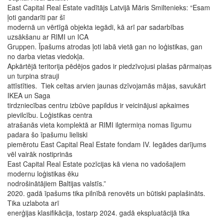
East Capital Real Estate vadītājs Latvijā Māris Smiltenieks: “Esam
ļoti gandarīti par šī
modernā un vērtīgā objekta iegādi, kā arī par sadarbības
uzsākšanu ar RIMI un ICA
Gruppen. Īpašums atrodas ļoti labā vietā gan no loģistikas, gan
no darba vietas viedokļa.
Apkārtējā teritorija pēdējos gados ir piedzīvojusi plašas pārmaiņas
un turpina strauji
attīstīties. Tiek celtas arvien jaunas dzīvojamās mājas, savukārt
IKEA un Saga
tirdzniecības centru izbūve papildus ir veicinājusi apkaimes
pievilcību. Loģistikas centra
atrašanās vieta komplektā ar RIMI ilgtermiņa nomas līgumu
padara šo īpašumu lieliski
piemērotu East Capital Real Estate fondam IV. Iegādes darījums
vēl vairāk nostiprinās
East Capital Real Estate pozīcijas kā viena no vadošajiem
modernu loģistikas ēku
nodrošinātājiem Baltijas valstīs.”
2020. gadā īpašums tika pilnībā renovēts un būtiski paplašināts.
Tika uzlabota arī
enerģijas klasifikācija, tostarp 2024. gadā ekspluatācijā tika