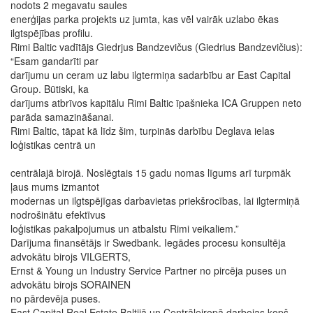
nodots 2 megavatu saules
enerģijas parka projekts uz jumta, kas vēl vairāk uzlabo ēkas
ilgtspējības profilu.
Rimi Baltic vadītājs Giedrjus Bandzevičus (Giedrius Bandzevičius):
“Esam gandarīti par
darījumu un ceram uz labu ilgtermiņa sadarbību ar East Capital
Group. Būtiski, ka
darījums atbrīvos kapitālu Rimi Baltic īpašnieka ICA Gruppen neto
parāda samazināšanai.
Rimi Baltic, tāpat kā līdz šim, turpinās darbību Deglava ielas
loģistikas centrā un
centrālajā birojā. Noslēgtais 15 gadu nomas līgums arī turpmāk
ļaus mums izmantot
modernas un ilgtspējīgas darbavietas priekšrocības, lai ilgtermiņā
nodrošinātu efektīvus
loģistikas pakalpojumus un atbalstu Rimi veikaliem.”
Darījuma finansētājs ir Swedbank. Iegādes procesu konsultēja
advokātu birojs VILGERTS,
Ernst & Young un Industry Service Partner no pircēja puses un
advokātu birojs SORAINEN
no pārdevēja puses.
East Capital Real Estate Baltijā un Centrāleiropā darbojas kopš