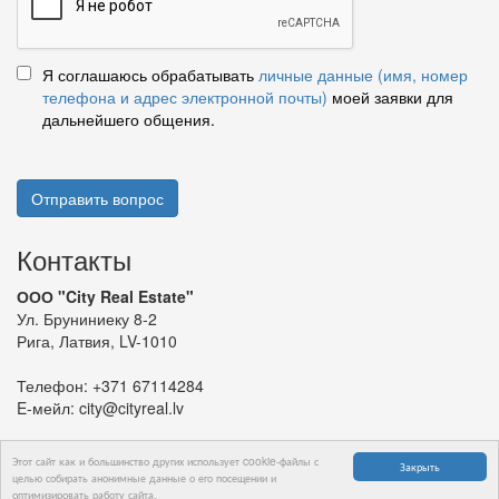
Я соглашаюсь обрабатывать
личные данные (имя, номер
телефона и адрес электронной почты)
моей заявки для
дальнейшего общения.
Отправить вопрос
Контакты
ООО "City Real Estate"
Ул. Бруниниеку 8-2
Рига, Латвия, LV-1010
Телефон:
+371 67114284
E-мейл:
city@cityreal.lv
Этот сайт как и большинство других использует cookie-файлы с
Закрыть
целью собирать анонимные данные о его посещении и
оптимизировать работу сайта.
© 2024 ООО "City Real Estate"