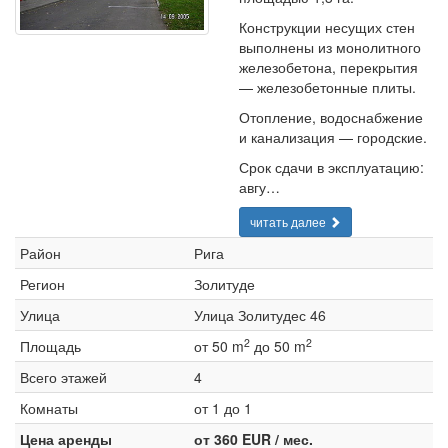
Конструкции несущих стен
выполнены из монолитного
железобетона, перекрытия
— железобетонные плиты.
Отопление, водоснабжение
и канализация — городские.
Срок сдачи в эксплуатацию:
авгу…
читать далее
Район
Рига
Регион
Золитуде
Улица
Улица Золитудес 46
2
2
Площадь
от 50 m
до 50 m
Всего этажей
4
Комнаты
от 1 до 1
Цена аренды
от 360 EUR / мес.