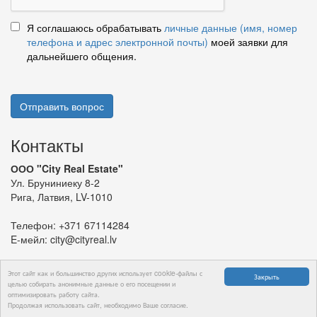
Я соглашаюсь обрабатывать
личные данные (имя, номер
телефона и адрес электронной почты)
моей заявки для
дальнейшего общения.
Отправить вопрос
Контакты
ООО "City Real Estate"
Ул. Бруниниеку 8-2
Рига, Латвия, LV-1010
Телефон:
+371 67114284
E-мейл:
city@cityreal.lv
Этот сайт как и большинство других использует cookie-файлы с
Закрыть
целью собирать анонимные данные о его посещении и
оптимизировать работу сайта.
© 2024 ООО "City Real Estate"
Продолжая использовать сайт, необходимо Ваше согласие.