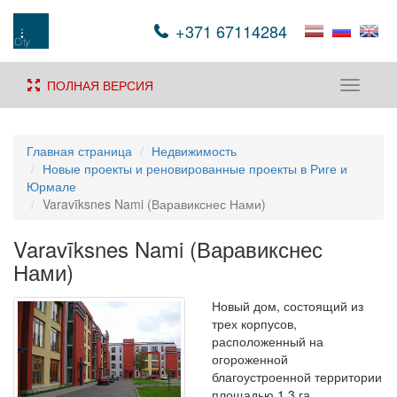
+371 67114284
ПОЛНАЯ ВЕРСИЯ
Toggle
navigati
Главная страница
Недвижимость
Новые проекты и реновированные проекты в Риге и
Юрмале
Varavīksnes Nami (Варавикснес Нами)
Varavīksnes Nami (Варавикснес
Нами)
Новый дом, состоящий из
трех корпусов,
расположенный на
огороженной
благоустроенной территории
площадью 1,3 га.