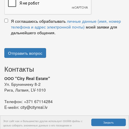
Я соглашаюсь обрабатывать
личные данные (имя, номер
телефона и адрес электронной почты)
моей заявки для
дальнейшего общения.
Отправить вопрос
Контакты
ООО "City Real Estate"
Ул. Бруниниеку 8-2
Рига, Латвия, LV-1010
Телефон:
+371 67114284
E-мейл:
city@cityreal.lv
Этот сайт как и большинство других использует cookie-файлы с
Закрыть
целью собирать анонимные данные о его посещении и