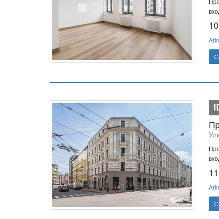
Про
вхо
10
Ari
С
I
Пр
Ул
Про
вхо
11
Ari
С