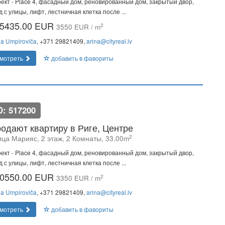
ект - Place 4, фасадный дом, реновированный дом, закрытый двор,
д с улицы, лифт, лестничная клетка после ...
5435.00 EUR
2
3550 EUR / m
na Umpiroviča
, +371 29821409,
arina@cityreal.lv
мотреть
добавить в фавориты
D: 517200
одают квартиру в Риге, Центре
2
ица Марияс, 2 этаж, 2 Комнаты, 33.00m
ект - Place 4, фасадный дом, реновированный дом, закрытый двор,
д с улицы, лифт, лестничная клетка после ...
0550.00 EUR
2
3350 EUR / m
na Umpiroviča
, +371 29821409,
arina@cityreal.lv
мотреть
добавить в фавориты