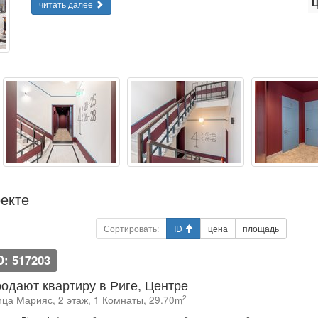
Ц
читать далее
екте
Сортировать:
ID
цена
площадь
D: 517203
одают квартиру в Риге, Центре
2
ица Марияс, 2 этаж, 1 Комнаты, 29.70m