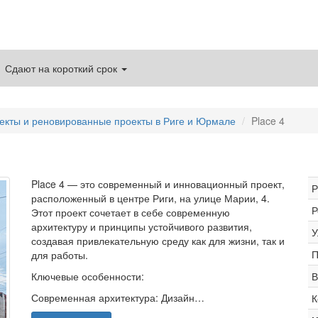
Сдают на короткий срок
екты и реновированные проекты в Риге и Юрмале
Place 4
Place 4 — это современный и инновационный проект,
Р
расположенный в центре Риги, на улице Марии, 4.
Р
Этот проект сочетает в себе современную
архитектуру и принципы устойчивого развития,
У
создавая привлекательную среду как для жизни, так и
П
для работы.
Ключевые особенности:
В
Современная архитектура: Дизайн…
К