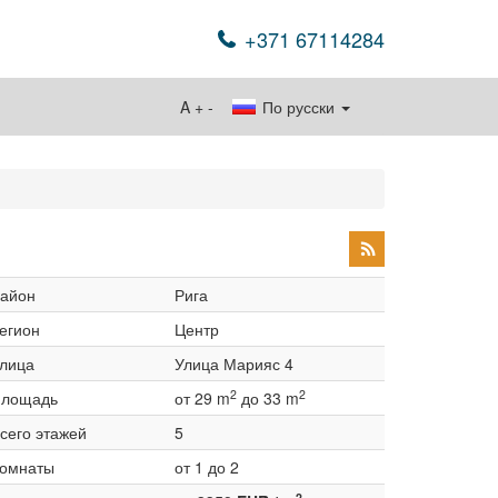
+371 67114284
A
+
-
По русски
айон
Рига
егион
Центр
лица
Улица Марияс 4
2
2
лощадь
от 29 m
до 33 m
сего этажей
5
омнаты
от 1 до 2
2