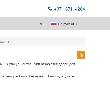
+371 67114284
A
+
-
По русски
тас 7)
льших улиц в центре Риги откроются двери для
рса, автор – Гатис Легздиньш. Генподрядчик –