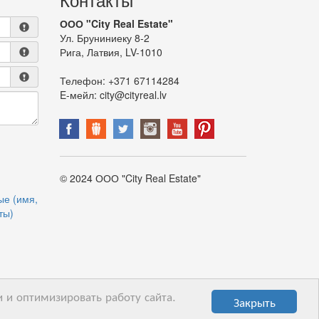
ООО "City Real Estate"
Ул. Бруниниеку 8-2
Рига, Латвия, LV-1010
Телефон:
+371 67114284
E-мейл:
city@cityreal.lv
© 2024 ООО "City Real Estate"
ые (имя,
ты)
 и оптимизировать работу сайта.
Закрыть