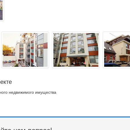
екте
дного недвижимого имущества
йте нам вопрос!