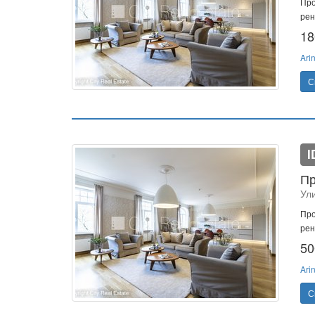
Про
рен
18
Ari
С
I
Пр
Ул
Про
рен
50
Ari
С