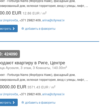
ект - Forburga Nams (Форбурга Намс), фасадный дом,
овированный дом, зеленая территория, вход с улицы, лифт, ...
00.00 EUR
2
12.86 EUR / m
na Umpiroviča
, +371 29821409,
arina@cityreal.lv
мотреть
добавить в фавориты
D: 424090
одают квартиру в Риге, Центре
2
ица Аусекля, 3 этаж, 3 Комнаты, 140.00m
ект - Forburga Nams (Форбурга Намс), фасадный дом,
овированный дом, зеленая территория, вход с улицы, лифт, ...
0000.00 EUR
2
3571.43 EUR / m
na Umpiroviča
, +371 29821409,
arina@cityreal.lv
мотреть
добавить в фавориты