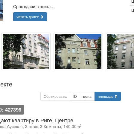
Ц
Срок сдачи в экспл…
Ц
читать далее
екте
Сортировать:
ID
цена
площадь
D: 427396
ают квартиру в Риге, Центре
2
ица Аусекля, 3 этаж, 3 Комнаты, 140.00m