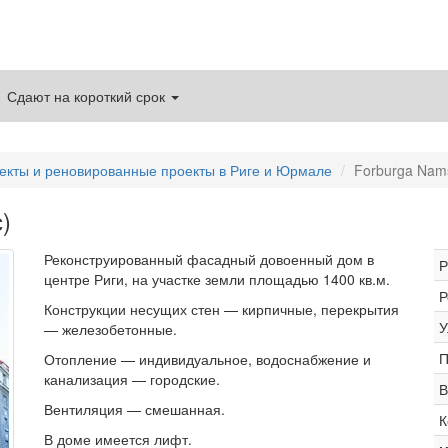
Сдают на короткий срок
екты и реновированные проекты в Риге и Юрмале
Forburga Nam
)
Реконструированный фасадный довоенный дом в
Р
центре Риги, на участке земли площадью 1400 кв.м.
Р
Конструкции несущих стен — кирпичные, перекрытия
У
— железобетонные.
П
Отопление — индивидуальное, водоснабжение и
канализация — городские.
В
Вентиляция — смешанная.
К
В доме имеется лифт.