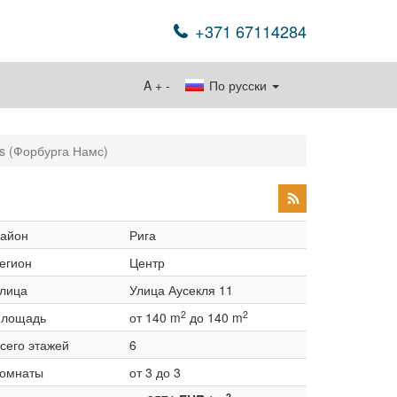
+371 67114284
A
+
-
По русски
s (Форбурга Намс)
айон
Рига
егион
Центр
лица
Улица Аусекля 11
2
2
лощадь
от 140 m
до 140 m
сего этажей
6
омнаты
от 3 до 3
2