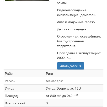
земли.
Видеонаблюдение,
сигнализация, домофон.
Авто и лодочные гаражи.
Детская площадка.
Огороженная, освещённая,
благоустроенная
территория.
Срок сдачи в эксплуатацию:
2002. г…
читать далее
Район
Рига
Регион
Межапаркс
Улица
Улица Эзермалас 18B
2
2
Площадь
от 240 m
до 240 m
Всего этажей
3