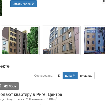
Ц
читать далее
екте
Сортировать:
ID
цена
площадь
D: 427687
одают квартиру в Риге, Центре
2
ца Элку, 3 этаж, 2 Комнаты, 67.00m