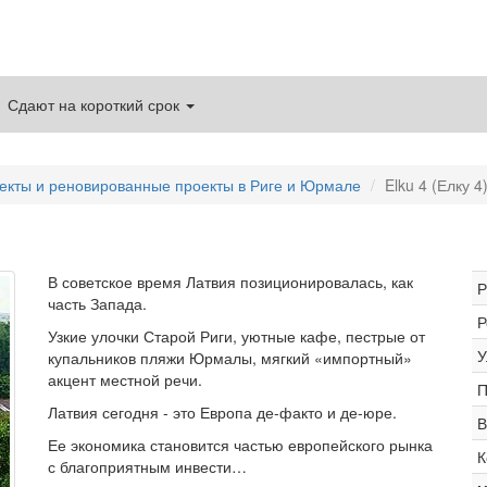
Сдают на короткий срок
екты и реновированные проекты в Риге и Юрмале
Elku 4 (Елку 4
В советское время Латвия позиционировалась, как
Р
часть Запада.
Р
Узкие улочки Старой Риги, уютные кафе, пестрые от
У
купальников пляжи Юрмалы, мягкий «импортный»
акцент местной речи.
П
Латвия сегодня - это Европа де-факто и де-юре.
В
Ее экономика становится частью европейского рынка
К
с благоприятным инвести…