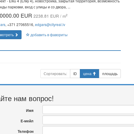
ект - Elku 4 (Елку 4), новостройка, закрытая территория, возможность
нды парковки, вход с улицы и со двора, ...
0000.00 EUR
2
2238.81 EUR / m
ars
, +371 27065516,
edgars@cityreal.lv
мотреть
добавить в фавориты
Сортировать:
ID
цена
площадь
йте нам вопрос!
Имя
Е-мейл
Телефон