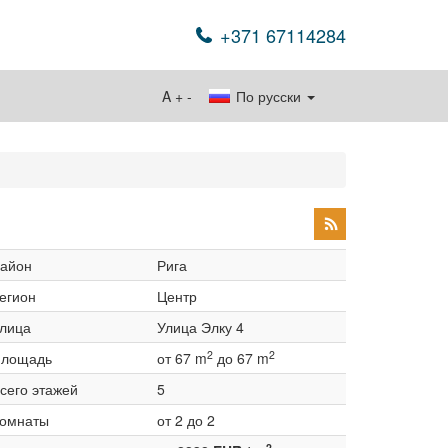
+371 67114284
A
+
-
По русски
)
айон
Рига
егион
Центр
лица
Улица Элку 4
2
2
лощадь
от 67 m
до 67 m
сего этажей
5
омнаты
от 2 до 2
2