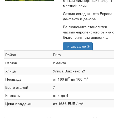
мягкий «импортный» акцент
местной речи.
Латвия сегодня - это Европа
де-факто и де-юре.
Ее экономика становится
частью европейского рынка с
благоприятным инвести…
читать далее
Район
Рига
Регион
Иманта
Улица
Улица Виксненс 21
2
2
Площадь
от 160 m
до 160 m
Всего этажей
7
Комнаты
от 4 до 4
2
Цена продажи
от 1656 EUR / m