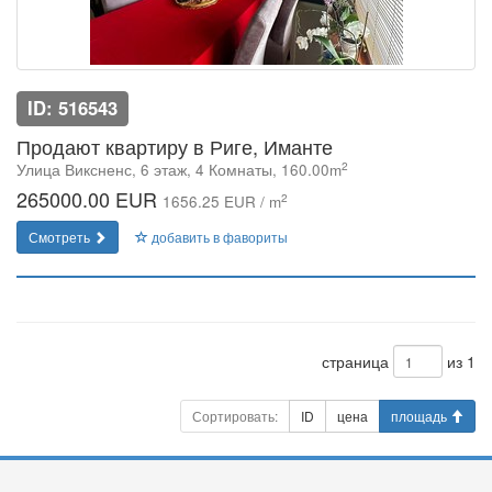
ID: 516543
Продают квартиру в Риге, Иманте
2
Улица Виксненс, 6 этаж, 4 Комнаты, 160.00m
265000.00 EUR
2
1656.25 EUR / m
Смотреть
добавить в фавориты
страница
из 1
Сортировать:
ID
цена
площадь