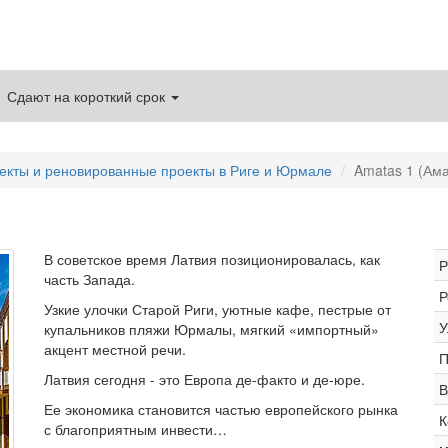
Сдают на короткий срок
екты и реновированные проекты в Риге и Юрмале
Amatas 1 (Ама
В советское время Латвия позиционировалась, как
Р
часть Запада.
Р
Узкие улочки Старой Риги, уютные кафе, пестрые от
У
купальников пляжи Юрмалы, мягкий «импортный»
акцент местной речи.
П
Латвия сегодня - это Европа де-факто и де-юре.
В
Ее экономика становится частью европейского рынка
К
с благоприятным инвести…