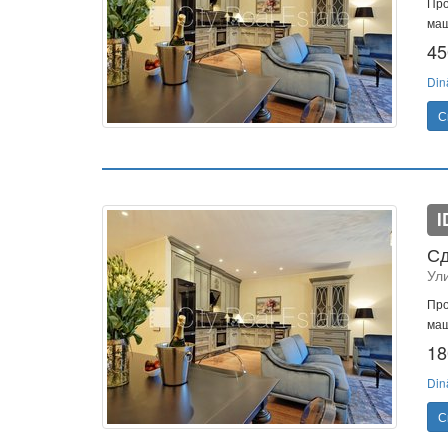
Про
маш
45
Din
С
I
Сд
Ул
Про
маш
18
Din
С