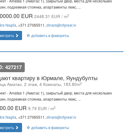
ект - Amatas 1 (Аматас 1), закрытый двор, места для нескольких
ин, подземная стоянка, апартаменты люкс, ...
0000.00 EUR
2
2448.31 EUR / m
ārs Naglis
, +371 27065511,
dinars@cityreal.lv
мотреть
добавить в фавориты
D: 427217
ают квартиру в Юрмале, Яундубулты
2
ица Аматаc, 2 этаж, 4 Комнаты, 183.80m
ект - Amatas 1 (Аматас 1), закрытый двор, места для нескольких
ин, подземная стоянка, апартаменты люкс, ...
00.00 EUR
2
9.79 EUR / m
ārs Naglis
, +371 27065511,
dinars@cityreal.lv
мотреть
добавить в фавориты