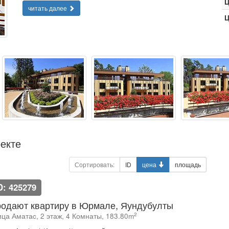
Ц
читать далее
Ц
екте
Сортировать:
ID
цена
площадь
D: 425279
одают квартиру в Юрмале, Яундубулты
2
ица Аматаc, 2 этаж, 4 Комнаты, 183.80m