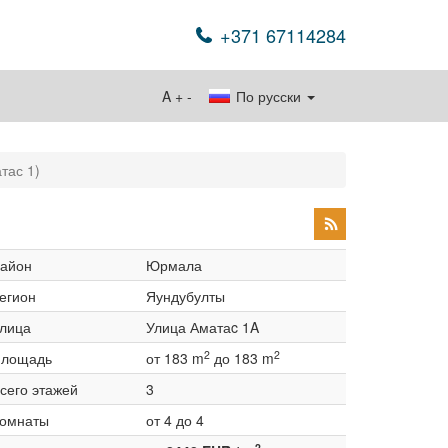
+371 67114284
A
+
-
По русски
тас 1)
айон
Юрмала
егион
Яундубулты
лица
Улица Аматаc 1A
2
2
лощадь
от 183 m
до 183 m
сего этажей
3
омнаты
от 4 до 4
2