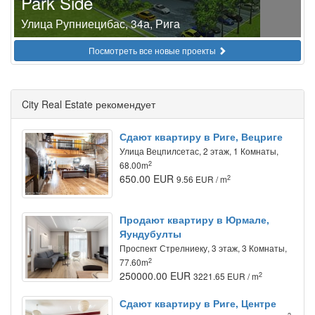
Park Side
Улица Рупниецибас, 34а, Рига
Посмотреть все новые проекты
City Real Estate рекомендует
Сдают квартиру в Риге, Вецриге
Улица Вецпилсетас, 2 этаж, 1 Комнаты,
2
68.00m
650.00 EUR
2
9.56 EUR / m
Продают квартиру в Юрмале,
Яундубулты
Проспект Стрелниеку, 3 этаж, 3 Комнаты,
2
77.60m
250000.00 EUR
2
3221.65 EUR / m
Сдают квартиру в Риге, Центре