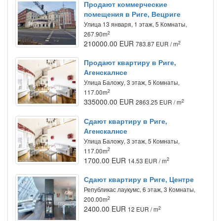
Продают коммерческие
помещения в Риге, Вецриге
Улица 13 января, 1 этаж, 5 Комнаты,
2
267.90m
210000.00 EUR
2
783.87 EUR / m
Продают квартиру в Риге,
Агенскалнсе
Улица Баложу, 3 этаж, 5 Комнаты,
2
117.00m
335000.00 EUR
2
2863.25 EUR / m
Сдают квартиру в Риге,
Агенскалнсе
Улица Баложу, 3 этаж, 5 Комнаты,
2
117.00m
1700.00 EUR
2
14.53 EUR / m
Сдают квартиру в Риге, Центре
Републикас лаукумс, 6 этаж, 3 Комнаты,
2
200.00m
2400.00 EUR
2
12 EUR / m