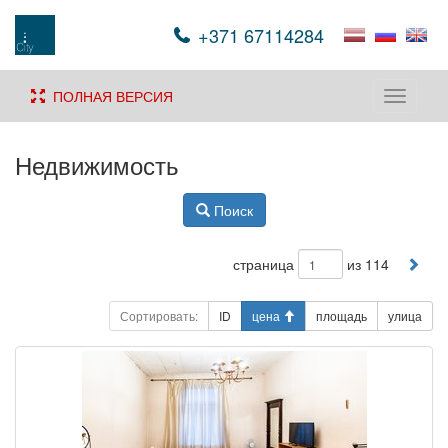
+371 67114284
ПОЛНАЯ ВЕРСИЯ
Toggle
navigati
Недвижимость
Поиск
страница
из 114
Сортировать:
ID
цена
площадь
улица