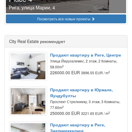
Рига, улица Марии, 4
Посмотреть все новые проекты
City Real Estate рекомендует
Продают квартиру в Риге, Центре
Улица Йeрузалемес, 2 этаж, 2 Комнаты,
2
58.00m
226000.00 EUR
2
3896.55 EUR / m
Продают квартиру в Юрмале,
Яундубулты
Проспект Стрелниеку, 3 этаж, 3 Комнаты,
2
77.60m
250000.00 EUR
2
3221.65 EUR / m
Продают квартиру в Риге,
Зиепниеккалнсе