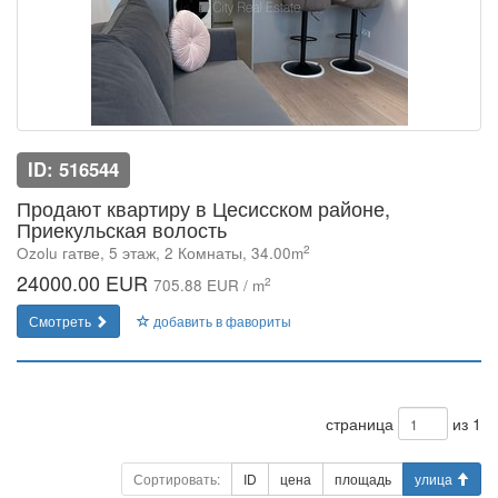
ID: 516544
Продают квартиру в Цесисском районе,
Приекульская волость
2
Ozolu гатве, 5 этаж, 2 Комнаты, 34.00m
24000.00 EUR
2
705.88 EUR / m
Смотреть
добавить в фавориты
страница
из 1
Сортировать:
ID
цена
площадь
улица