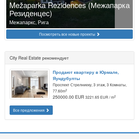
Mežaparka Rezidences (Межапарка
Резиденцес)
Межапаркс, Рига
Посмотреть все новые проекты
City Real Estate рекомендует
Продают квартиру в Юрмале,
Яундубулты
Проспект Стрелниеку, 3 этаж, 3 Комнаты,
2
77.60m
250000.00 EUR
2
3221.65 EUR / m
Все предложения