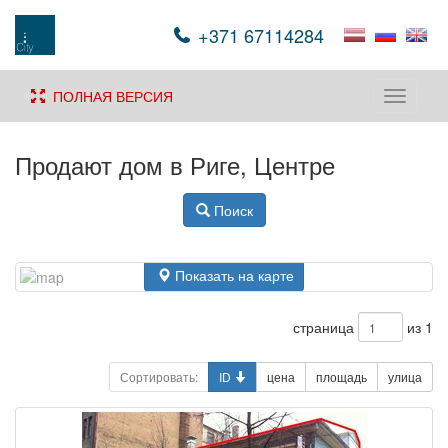
+371 67114284
ПОЛНАЯ ВЕРСИЯ
Toggle
navigati
Продают дом в Риге, Центре
Поиск
Показать на карте
страница
из 1
Сортировать:
ID
цена
площадь
улица