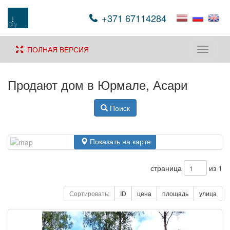
+371 67114284
ПОЛНАЯ ВЕРСИЯ
Toggle
navigati
Продают дом в Юрмале, Асари
Поиск
Показать на карте
страница
из 1
Сортировать:
ID
цена
площадь
улица