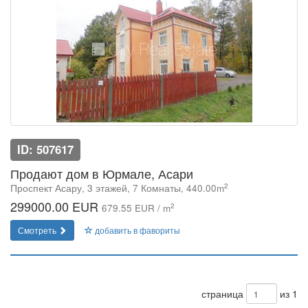
ID: 507617
Продают дом в Юрмале, Асари
2
Проспект Асару, 3 этажей, 7 Комнаты, 440.00m
299000.00 EUR
2
679.55 EUR / m
Смотреть
добавить в фавориты
страница
из 1