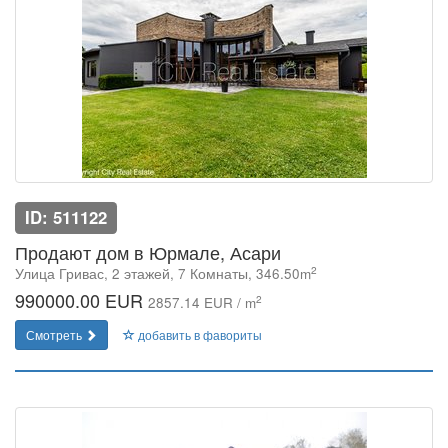
ID: 511122
Продают дом в Юрмале, Асари
2
Улица Гривас, 2 этажей, 7 Комнаты, 346.50m
990000.00 EUR
2
2857.14 EUR / m
Смотреть
добавить в фавориты