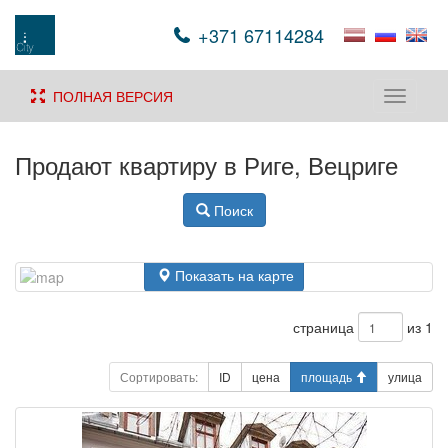
+371 67114284
ПОЛНАЯ ВЕРСИЯ
Toggle
navigati
Продают квартиру в Риге, Вецриге
Поиск
Показать на карте
страница
из 1
Сортировать:
ID
цена
площадь
улица