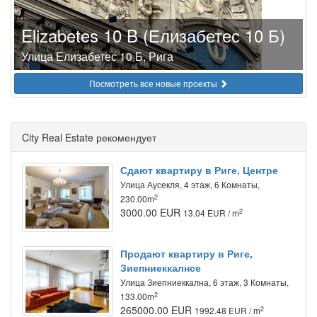
Elizabetes 10 B (Елизабетес 10 Б)
Улица Елизабетес 10 Б, Рига
Посмотреть все новые проекты
City Real Estate рекомендует
Сдают квартиру в Риге, Центре
Улица Аусекля, 4 этаж, 6 Комнаты,
2
230.00m
3000.00 EUR
2
13.04 EUR / m
Продают квартиру в Риге,
Зиепниеккалнсе
Улица Зиепниеккална, 6 этаж, 3 Комнаты,
2
133.00m
265000.00 EUR
2
1992.48 EUR / m