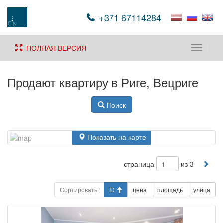
+371 67114284
ПОЛНАЯ ВЕРСИЯ
Toggle
navigati
Продают квартиру в Риге, Вецриге
Поиск
Показать на карте
страница
из 3
Сортировать:
ID
цена
площадь
улица