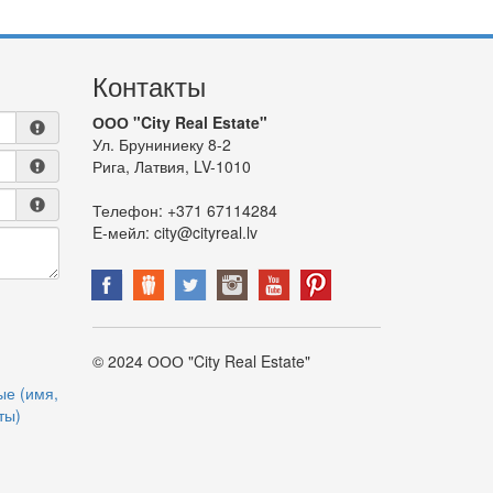
Контакты
ООО "City Real Estate"
Ул. Бруниниеку 8-2
Рига, Латвия, LV-1010
Телефон:
+371 67114284
E-мейл:
city@cityreal.lv
© 2024 ООО "City Real Estate"
ые (имя,
ты)