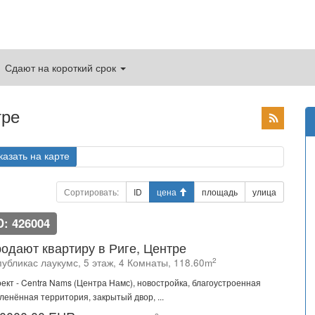
Сдают на короткий срок
тре
казать на карте
Сортировать:
ID
цена
площадь
улица
D: 426004
одают квартиру в Риге, Центре
2
публикас лаукумс, 5 этаж, 4 Комнаты, 118.60m
ект - Centra Nams (Центра Намс), новостройка, благоустроенная
ленённая территория, закрытый двор, ...