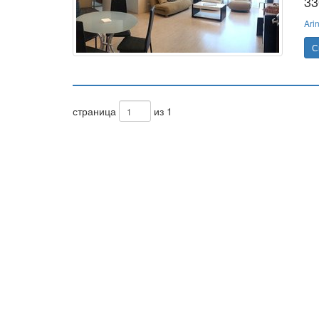
33
Ari
С
страница
из 1