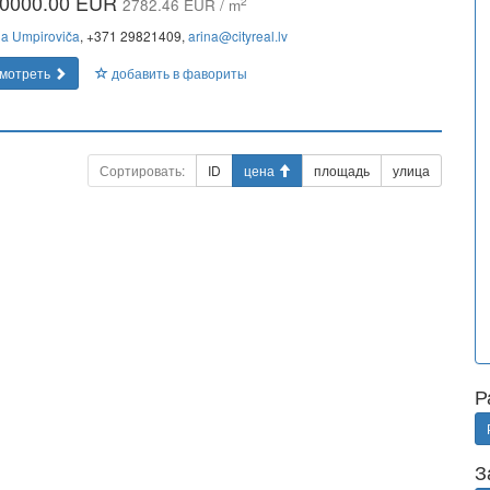
0000.00 EUR
2
2782.46 EUR / m
na Umpiroviča
, +371 29821409,
arina@cityreal.lv
мотреть
добавить в фавориты
Сортировать:
ID
цена
площадь
улица
Р
З