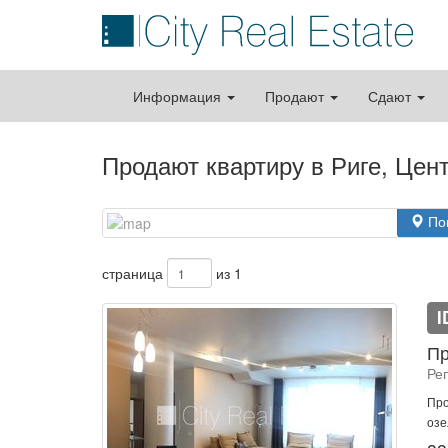
Информация
Продают
Сдают
Продают квартиру в Риге, Цен
По
страница
из 1
I
Пр
Ре
Про
озе