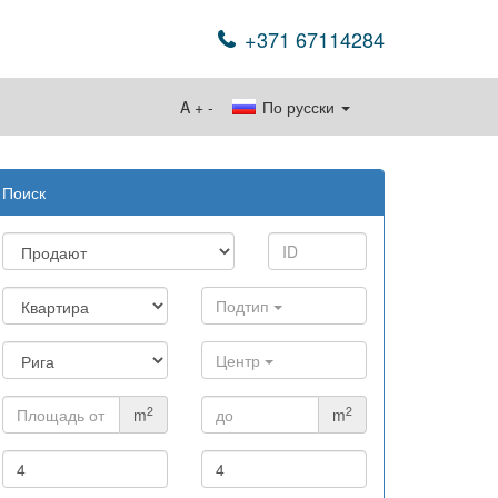
+371 67114284
A
+
-
По русски
Поиск
Подтип
Центр
2
2
m
m