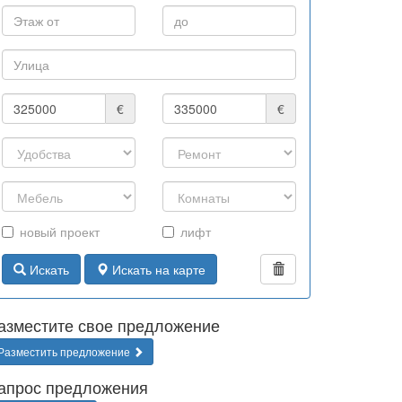
€
€
новый проект
лифт
Искать
Искать на карте
азместите свое предложение
Разместить предложение
апрос предложения