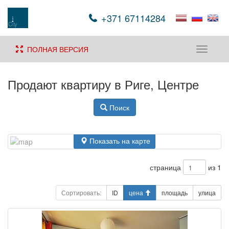
+371 67114284
ПОЛНАЯ ВЕРСИЯ
Toggle
navigati
Продают квартиру в Риге, Центре
Поиск
Показать на карте
страница
из 1
Сортировать:
ID
цена
площадь
улица