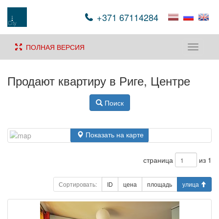
+371 67114284
ПОЛНАЯ ВЕРСИЯ
Toggle
navigati
Продают квартиру в Риге, Центре
Поиск
Показать на карте
страница
из 1
Сортировать:
ID
цена
площадь
улица