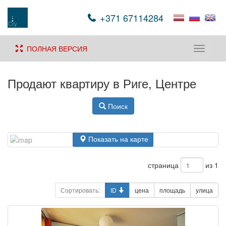
+371 67114284
ПОЛНАЯ ВЕРСИЯ
Toggle
navigati
Продают квартиру в Риге, Центре
Поиск
Показать на карте
страница
из 1
Сортировать:
ID
цена
площадь
улица