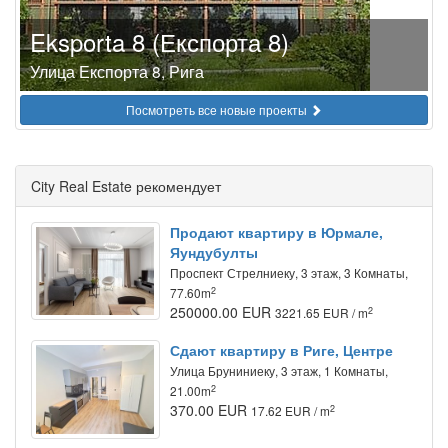
Eksporta 8 (Експорта 8)
Улица Експорта 8, Рига
Посмотреть все новые проекты
City Real Estate рекомендует
Продают квартиру в Юрмале,
Яундубулты
Проспект Стрелниеку, 3 этаж, 3 Комнаты,
2
77.60m
250000.00 EUR
2
3221.65 EUR / m
Сдают квартиру в Риге, Центре
Улица Бруниниеку, 3 этаж, 1 Комнаты,
2
21.00m
370.00 EUR
2
17.62 EUR / m