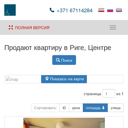
+371 67114284
ПОЛНАЯ ВЕРСИЯ
Toggle
navigati
Продают квартиру в Риге, Центре
Поиск
Показать на карте
страница
из 1
Сортировать:
ID
цена
площадь
улица