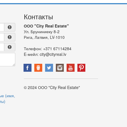
Контакты
ООО "City Real Estate"
Ул. Бруниниеку 8-2
Рига, Латвия, LV-1010
Телефон:
+371 67114284
E-мейл:
city@cityreal.lv
© 2024 ООО "City Real Estate"
ые (имя,
ты)