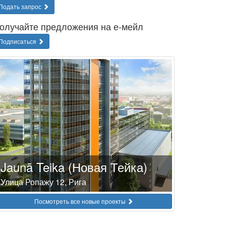
Подать запрос
олучайте предложения на е-мейл
Подписаться
Jaunā Teika (Новая Тейка)
Улица Ропажу 12, Рига
Посмотреть все новые проекты