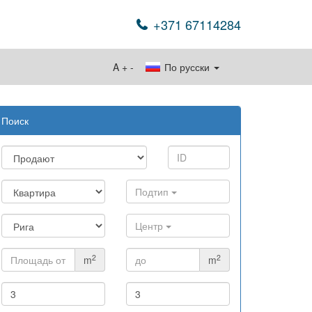
+371 67114284
A
+
-
По русски
Поиск
Подтип
Центр
2
2
m
m