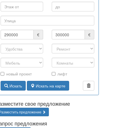
€
€
новый проект
лифт
Искать
Искать на карте
азместите свое предложение
Разместить предложение
апрос предложения