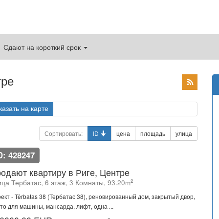
Сдают на короткий срок
тре
казать на карте
Сортировать:
ID
цена
площадь
улица
D: 428247
одают квартиру в Риге, Центре
2
ица Тербатас, 6 этаж, 3 Комнаты, 93.20m
ект - Tērbatas 38 (Тербатас 38), реновированный дом, закрытый двор,
то для машины, мансарда, лифт, одна ...