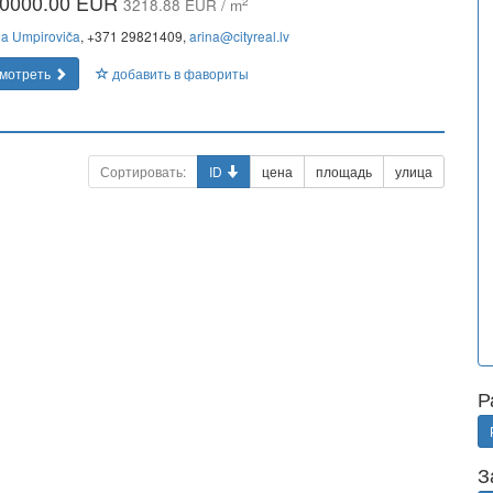
0000.00 EUR
2
3218.88 EUR / m
na Umpiroviča
, +371 29821409,
arina@cityreal.lv
мотреть
добавить в фавориты
Сортировать:
ID
цена
площадь
улица
Р
З