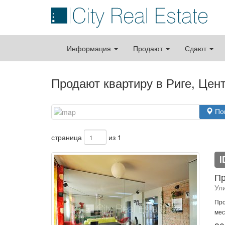
Информация
Продают
Сдают
Продают квартиру в Риге, Цен
По
страница
из 1
I
Пр
Ул
Про
мес