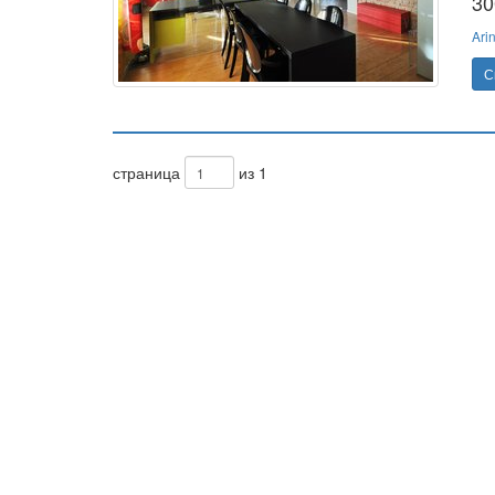
30
Ari
С
страница
из 1