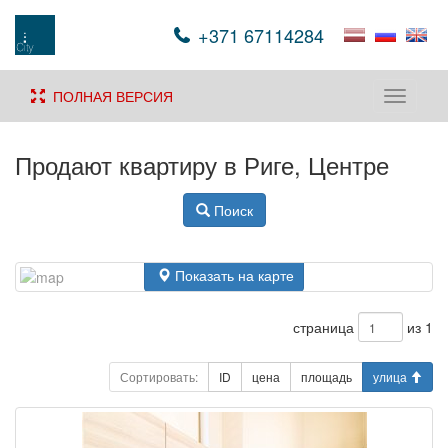
+371 67114284
ПОЛНАЯ ВЕРСИЯ
Toggle
navigati
Продают квартиру в Риге, Центре
Поиск
Показать на карте
страница
из 1
Сортировать:
ID
цена
площадь
улица