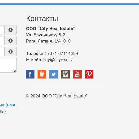
Контакты
ООО "City Real Estate"
Ул. Бруниниеку 8-2
Рига, Латвия, LV-1010
Телефон:
+371 67114284
E-мейл:
city@cityreal.lv
© 2024 ООО "City Real Estate"
ые (имя,
ты)