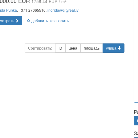
000.00 EUR
2
1758.44 EUR / m
rīda Punka
, +371 27065510,
ingrida@cityreal.lv
мотреть
добавить в фавориты
Сортировать:
ID
цена
площадь
улица
Р
З