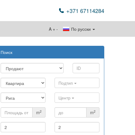
+371 67114284
A
+
-
По русски
Поиск
Подтип
Центр
2
2
m
m