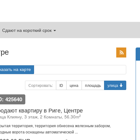
Сдают на короткий срок
тре
казать на карте
Сортировать:
ID
цена
площадь
улица
D: 425640
одают квартиру в Риге, Центре
2
ица Клияну, 3 этаж, 2 Комнаты, 56.30m
рытая территория, территория обнесена железным забором,
здные ворота оснащены автоматической ...