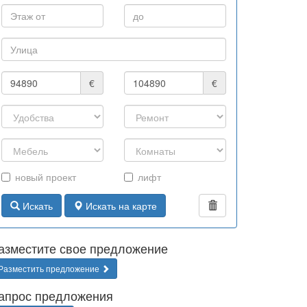
€
€
новый проект
лифт
Искать
Искать на карте
азместите свое предложение
Разместить предложение
апрос предложения