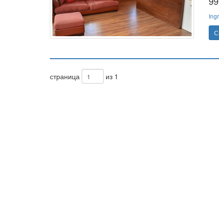
99
Ing
С
страница
из 1