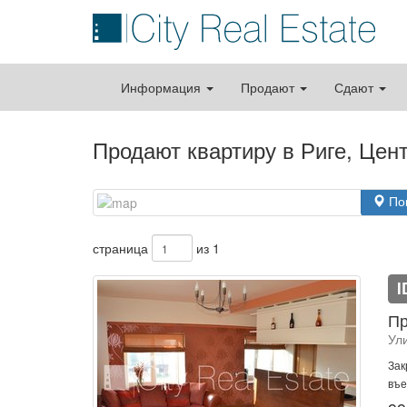
Информация
Продают
Сдают
Продают квартиру в Риге, Цен
По
страница
из 1
I
Пр
Ул
Зак
въе