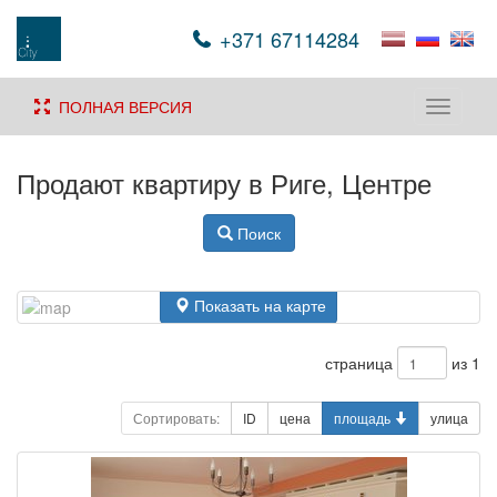
+371 67114284
ПОЛНАЯ ВЕРСИЯ
Toggle
navigati
Продают квартиру в Риге, Центре
Поиск
Показать на карте
страница
из 1
Сортировать:
ID
цена
площадь
улица