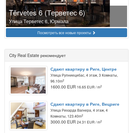
Tērvetes 6 (Терветес 6)
Улица Терветес 6, Юрмала
Посмотреть все новые проекты
City Real Estate рекомендует
Сдают квартиру в Риге, Центре
Улица Рупниецибас, 4 этаж, 3 Комнаты,
2
96.10m
1600.00 EUR
2
16.65 EUR / m
Сдают квартиру в Риге, Вецриге
Улица Рихарда Вагнера, 4 этаж, 4
2
Комнаты, 123.40m
3000.00 EUR
2
24.31 EUR / m